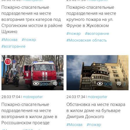
Пожарно-спасательные
Пожарно-спасательные
подразделения на месте
подразделения на месте
возгорания трех катеров под
крупного пожара на ул.
Строгинским мостом в районе
Фрунзе в Жуковском
Щукино
#пожар
#возгорание
#Москва
#пожар
#Московская область
#возгорание
ТВ
230
1
908
3
28.03 17:04 |
mobreporter
24.03 17:34 |
mobreporter
Пожарно-спасательные
Обстановка на месте пожара
подразделения на месте
в жилом доме на бульваре
возгорания в жилом доме в
Дмитрия Донского
Россошанском проезде
#Москва
#пожар