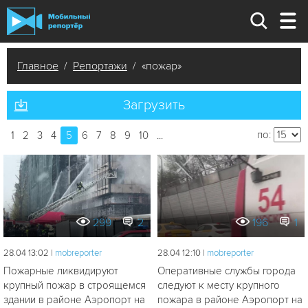
Главное
/
Репортажи
/ «пожар»
Загрузить
по:
1
2
3
4
5
6
7
8
9
10
...
299
2
196
1
28.04 13:02 |
mobreporter
28.04 12:10 |
mobreporter
Пожарные ликвидируют
Оперативные службы города
крупный пожар в строящемся
следуют к месту крупного
здании в районе Аэропорт на
пожара в районе Аэропорт на