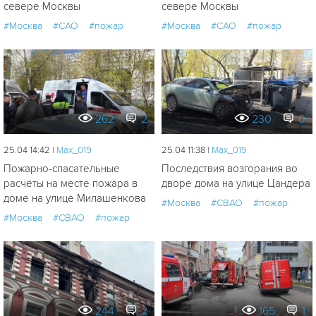
севере Москвы
севере Москвы
#Москва
#САО
#пожар
#Москва
#САО
#пожар
262
2
230
0
25.04 14:42 |
Мах_019
25.04 11:38 |
Мах_019
Пожарно-спасательные
Последствия возгорания во
расчёты на месте пожара в
дворе дома на улице Цандера
доме на улице Милашенкова
#Москва
#СВАО
#пожар
#Москва
#СВАО
#пожар
244
2
165
1