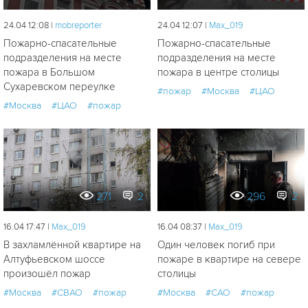
24.04 12:08 |
mobreporter
24.04 12:07 |
Мах_019
Пожарно-спасательные
Пожарно-спасательные
подразделения на месте
подразделения на месте
пожара в Большом
пожара в центре столицы
Сухаревском переулке
#пожар
#Москва
#ЦАО
#Москва
#ЦАО
#пожар
271
2
296
2
16.04 17:47 |
Мах_019
16.04 08:37 |
Мах_019
В захламлённой квартире на
Один человек погиб при
Алтуфьевском шоссе
пожаре в квартире на севере
произошёл пожар
столицы
#Москва
#СВАО
#пожар
#Москва
#САО
#пожар