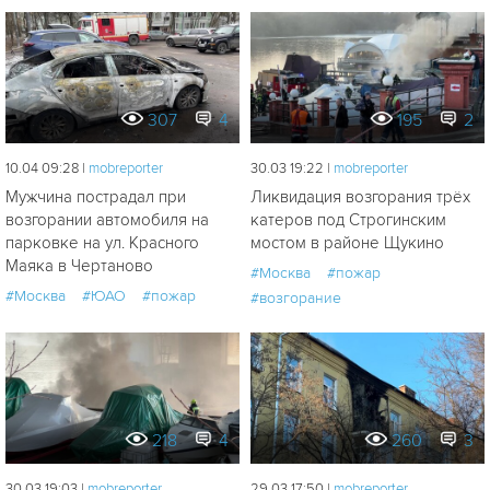
307
4
195
2
10.04 09:28 |
mobreporter
30.03 19:22 |
mobreporter
Мужчина пострадал при
Ликвидация возгорания трёх
возгорании автомобиля на
катеров под Строгинским
парковке на ул. Красного
мостом в районе Щукино
Маяка в Чертаново
#Москва
#пожар
#Москва
#ЮАО
#пожар
#возгорание
218
4
260
3
30.03 19:03 |
mobreporter
29.03 17:50 |
mobreporter