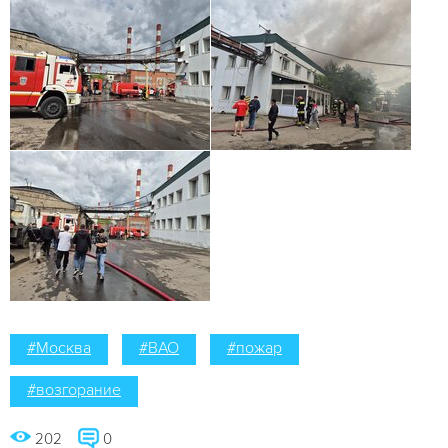
#Москва
#ВАО
#пожар
#возгорание
202
0