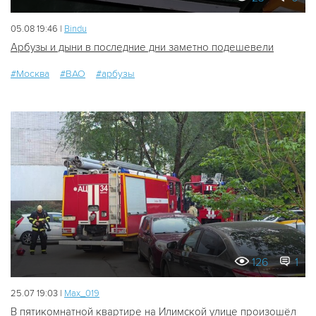
05.08 19:46 |
Bindu
Арбузы и дыни в последние дни заметно подешевели
#Москва
#ВАО
#арбузы
126
1
25.07 19:03 |
Мах_019
В пятикомнатной квартире на Илимской улице произошёл