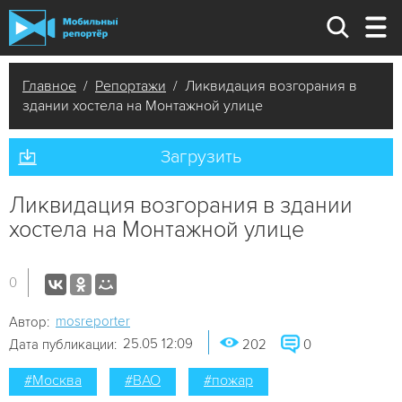
Главное
/
Репортажи
/ Ликвидация возгорания в
здании хостела на Монтажной улице
Загрузить
Ликвидация возгорания в здании
хостела на Монтажной улице
0
mosreporter
Автор:
25.05 12:09
Дата публикации:
202
0
#Москва
#ВАО
#пожар