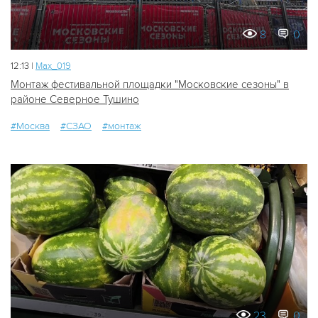
8
0
12:13 |
Мах_019
Монтаж фестивальной площадки "Московские сезоны" в
районе Северное Тушино
#Москва
#СЗАО
#монтаж
23
0