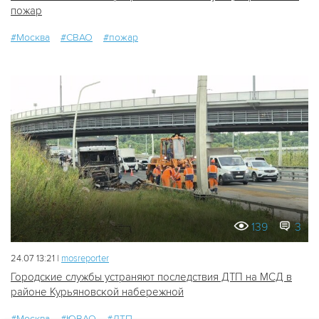
пожар
#Москва
#СВАО
#пожар
139
3
24.07 13:21 |
mosreporter
Городские службы устраняют последствия ДТП на МСД в
районе Курьяновской набережной
#Москва
#ЮВАО
#ДТП