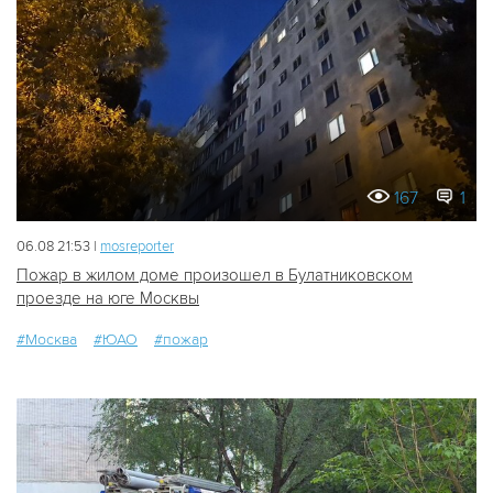
167
1
06.08 21:53 |
mosreporter
Пожар в жилом доме произошел в Булатниковском
проезде на юге Москвы
#Москва
#ЮАО
#пожар