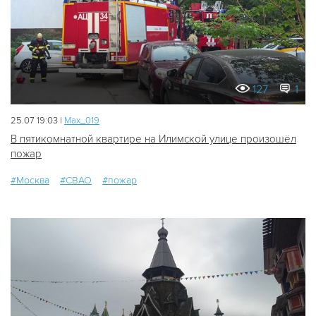
127
1
25.07 19:03 |
Мах_019
В пятикомнатной квартире на Илимской улице произошёл
пожар
#Москва
#СВАО
#пожар