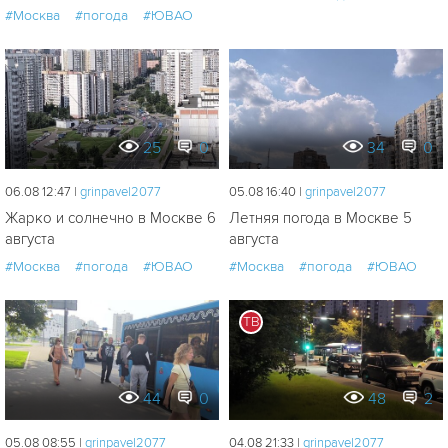
#Москва
#погода
#ЮВАО
25
0
34
0
06.08 12:47 |
grinpavel2077
05.08 16:40 |
grinpavel2077
Жарко и солнечно в Москве 6
Летняя погода в Москве 5
августа
августа
#Москва
#погода
#ЮВАО
#Москва
#погода
#ЮВАО
ТВ
44
0
48
2
05.08 08:55 |
grinpavel2077
04.08 21:33 |
grinpavel2077