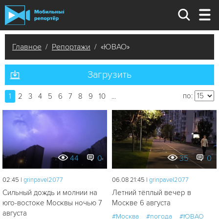
Главное
/
Репортажи
/ «ЮВАО»
Загрузить
по:
1
2
3
4
5
6
7
8
9
10
...
44
0
35
0
02:45 |
grinpavel2077
06.08 21:45 |
grinpavel2077
Сильный дождь и молнии на
Летний тёплый вечер в
юго-востоке Москвы ночью 7
Москве 6 августа
августа
#Москва
#погода
#ЮВАО