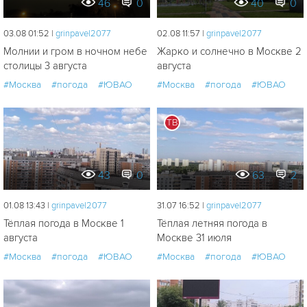
46
0
40
0
03.08 01:52 |
grinpavel2077
02.08 11:57 |
grinpavel2077
Молнии и гром в ночном небе
Жарко и солнечно в Москве 2
столицы 3 августа
августа
#Москва
#погода
#ЮВАО
#Москва
#погода
#ЮВАО
ТВ
43
0
63
2
01.08 13:43 |
grinpavel2077
31.07 16:52 |
grinpavel2077
Тёплая погода в Москве 1
Тёплая летняя погода в
августа
Москве 31 июля
#Москва
#погода
#ЮВАО
#Москва
#погода
#ЮВАО