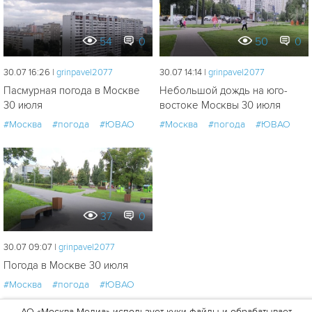
54
0
50
0
30.07 16:26 |
grinpavel2077
30.07 14:14 |
grinpavel2077
Пасмурная погода в Москве
Небольшой дождь на юго-
30 июля
востоке Москвы 30 июля
#Москва
#погода
#ЮВАО
#Москва
#погода
#ЮВАО
37
0
30.07 09:07 |
grinpavel2077
Погода в Москве 30 июля
#Москва
#погода
#ЮВАО
АО «Москва Медиа» использует куки-файлы и обрабатывает