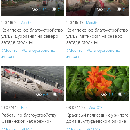
234
0
222
0
11.07 16:16 |
Mars66
11.07 15:49 |
Mars66
Комплексное благоустройство
Комплексное благоустройство
улицы Дубравная на северо-
улицы Митинская на северо-
западе столицы
западе столицы
#Москва
#благоустройство
#Москва
#благоустройство
#СЗАО
#СЗАО
68
1
43
1
10.07 14:15 |
Bindu
09.07 14:27 |
Мах_019
Работы по благоустройству
Красивый палисадник у жилого
Саввинской набережной
дома в Алтуфьевском районе
#Москва
#ЦАО
#Москва
#СВАО