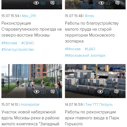
90
0
93
1
15.07 15:54 |
Мах_019
15.07 15:48 |
Bindu
Реконструкция
Работы по благоустройству
Староватутинского проезда на
малого пруда на старой
северо-востоке Москвы
территории Московского
зоопарка
#Москва
#СВАО
#Москва
#ЦАО
#благоустройство
#Московский зоопарк
121
2
95
3
15.07 14:10 |
mosreporter
14.07 16:59 |
Tим 777 Патруль
Участок новой набережной
Работы по реконструкции
вдоль Москвы-реки в районе
арки главного входа в Парк
жилого комплекса "Западный
Горького