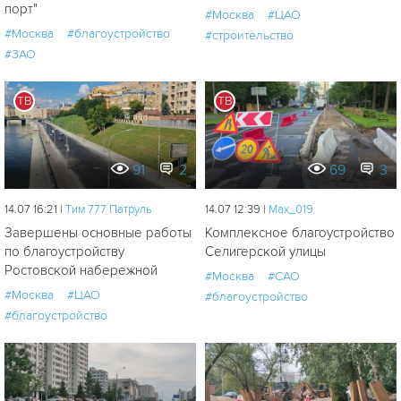
порт"
#Москва
#ЦАО
#Москва
#благоустройство
#строительство
#ЗАО
ТВ
ТВ
91
2
69
3
14.07 16:21 |
Tим 777 Патруль
14.07 12:39 |
Мах_019
Завершены основные работы
Комплексное благоустройство
по благоустройству
Селигерской улицы
Ростовской набережной
#Москва
#САО
#Москва
#ЦАО
#благоустройство
#благоустройство