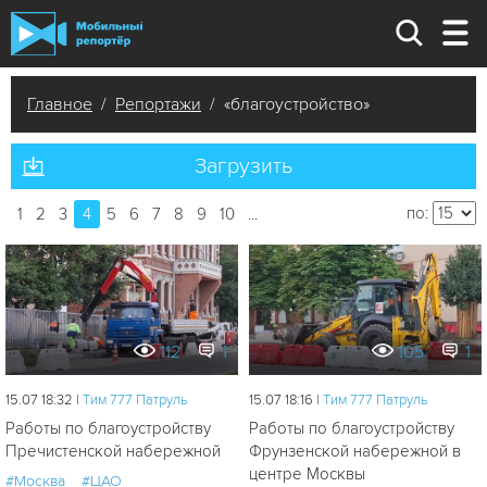
Главное
/
Репортажи
/ «благоустройство»
Загрузить
по:
1
2
3
4
5
6
7
8
9
10
...
112
1
105
1
15.07 18:32 |
Tим 777 Патруль
15.07 18:16 |
Tим 777 Патруль
Работы по благоустройству
Работы по благоустройству
Пречистенской набережной
Фрунзенской набережной в
центре Москвы
#Москва
#ЦАО