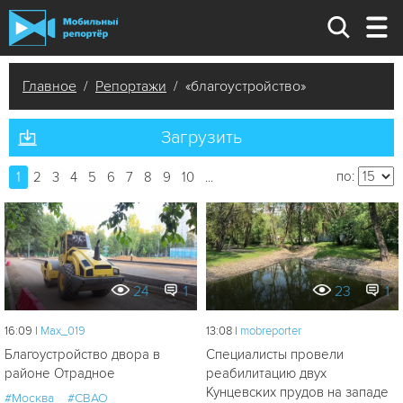
Главное
/
Репортажи
/ «благоустройство»
Загрузить
по:
1
2
3
4
5
6
7
8
9
10
...
24
1
23
1
16:09 |
Мах_019
13:08 |
mobreporter
Благоустройство двора в
Специалисты провели
районе Отрадное
реабилитацию двух
Кунцевских прудов на западе
#Москва
#СВАО