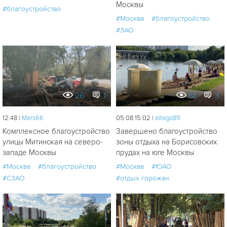
Москвы
#благоустройство
#Москва
#благоустройство
#ЗАО
26
1
61
3
12:48 |
Mars66
05.08 15:02 |
altego89
Комплексное благоустройство
Завершено благоустройство
улицы Митинская на северо-
зоны отдыха на Борисовских
западе Москвы
прудах на юге Москвы
#Москва
#благоустройство
#Москва
#ЮАО
#СЗАО
#отдых горожан