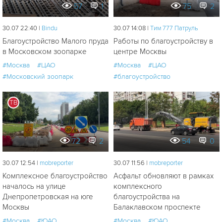
57
1
75
2
30.07 22:40 |
Bindu
30.07 14:08 |
Tим 777 Патруль
Благоустройство Малого пруда
Работы по благоустройству в
в Московском зоопарке
центре Москвы
#Москва
#ЦАО
#Москва
#ЦАО
#Московский зоопарк
#благоустройство
ТВ
72
2
54
0
30.07 12:54 |
mobreporter
30.07 11:56 |
mobreporter
Комплексное благоустройство
Асфальт обновляют в рамках
началось на улице
комплексного
Днепропетровская на юге
благоустройства на
Москвы
Балаклавском проспекте
#Москва
#ЮАО
#Москва
#ЮАО