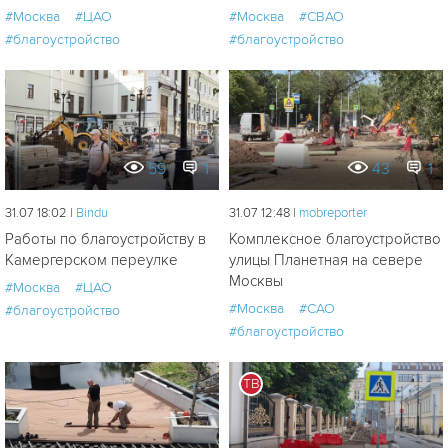
#Москва
#ЦАО
#Москва
#СВАО
#благоустройство
#благоустройство
59
1
43
1
31.07 18:02 |
Bindu
31.07 12:48 |
mobreporter
Работы по благоустройству в
Комплексное благоустройство
Камергерском переулке
улицы Планетная на севере
Москвы
#Москва
#ЦАО
#Москва
#САО
#благоустройство
#благоустройство
ТВ