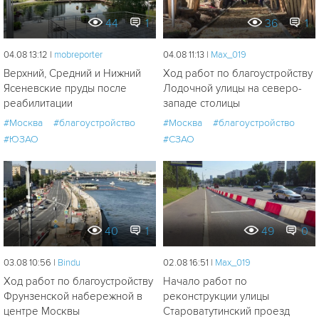
44
1
36
1
04.08 13:12 |
mobreporter
04.08 11:13 |
Мах_019
Верхний, Средний и Нижний
Ход работ по благоустройству
Ясеневские пруды после
Лодочной улицы на северо-
реабилитации
западе столицы
#Москва
#благоустройство
#Москва
#благоустройство
#ЮЗАО
#СЗАО
40
1
49
0
03.08 10:56 |
Bindu
02.08 16:51 |
Мах_019
Ход работ по благоустройству
Начало работ по
Фрунзенской набережной в
реконструкции улицы
центре Москвы
Староватутинский проезд