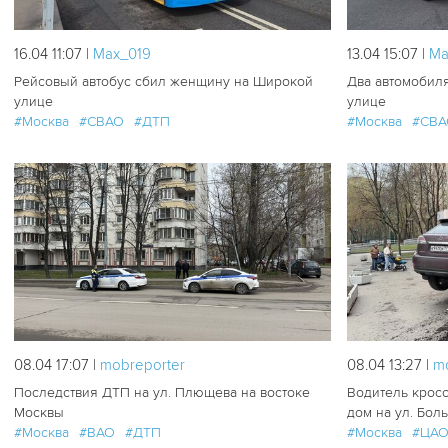
16.04 11:07 |
Мах_019
13.04 15:07 |
Ма
Рейсовый автобус сбил женщину на Широкой
Два автомобил
улице
улице
#Москва
#СВАО
#ДТП
#Москва
#СВА
228
2
08.04 17:07 |
mobreporter
08.04 13:27 |
m
Последствия ДТП на ул. Плющева на востоке
Водитель кросс
Москвы
дом на ул. Бол
#Москва
#ВАО
#ДТП
#Москва
#ЦА