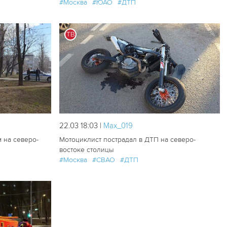
#Москва
#ЮАО
#ДТП
163
0
184
2
ТВ
22.03 18:03 |
Мах_019
 на северо-
Мотоциклист пострадал в ДТП на северо-
востоке столицы
#Москва
#СВАО
#ДТП
206
1
435
3