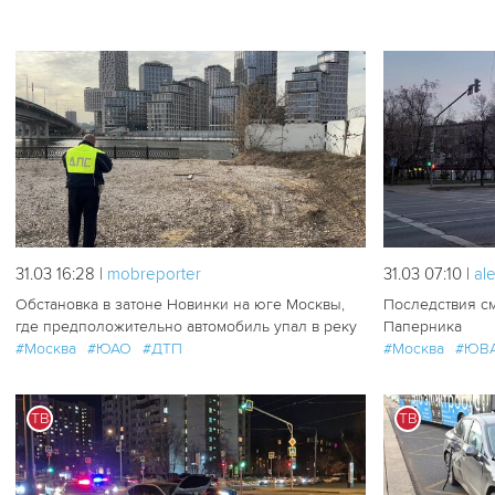
204
0
31.03 16:28 |
mobreporter
31.03 07:10 |
al
Обстановка в затоне Новинки на юге Москвы,
Последствия с
где предположительно автомобиль упал в реку
Паперника
#Москва
#ЮАО
#ДТП
#Москва
#ЮВ
ТВ
ТВ
175
3