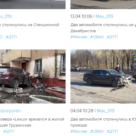
х_019
13.04 10:06 |
Мах_019
я столкнулись на Станционной
Два автомобиля столкнулись на 
Декабристов
О
#ДТП
#Москва
#СВАО
#ДТП
176
0
obreporter
04.04 10:28 |
Мах_019
овера «Lexus» врезался в жилой
Два автомобиля столкнулись в 
ьшая Грузинская
проезде
О
#ДТП
#Москва
#СВАО
#ДТП