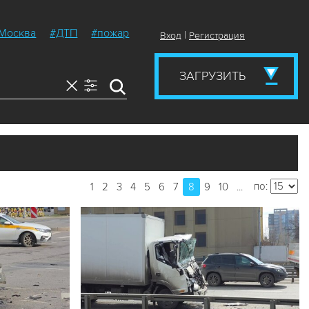
Москва
#ДТП
#пожар
|
Вход
Регистрация
ЗАГРУЗИТЬ
по:
1
2
3
4
5
6
7
8
9
10
...