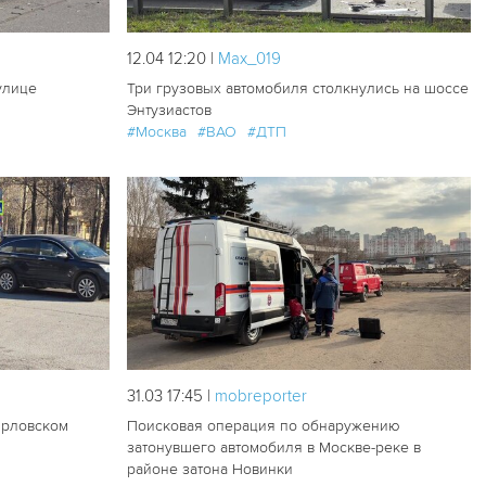
12.04 12:20 |
Мах_019
улице
Три грузовых автомобиля столкнулись на шоссе
Энтузиастов
#Москва
#ВАО
#ДТП
227
2
178
2
31.03 17:45 |
mobreporter
Юрловском
Поисковая операция по обнаружению
затонувшего автомобиля в Москве-реке в
районе затона Новинки