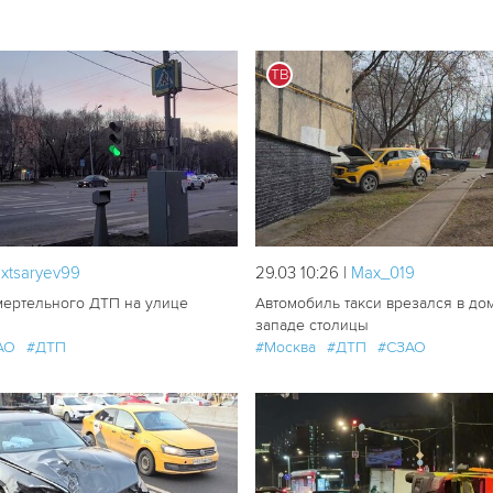
233
4
ТВ
extsaryev99
29.03 10:26 |
Мах_019
мертельного ДТП на улице
Автомобиль такси врезался в дом
западе столицы
АО
#ДТП
#Москва
#ДТП
#СЗАО
691
1