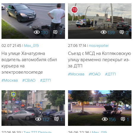
ТВ
130
2
139
2
02.07 21:45 |
Мах_019
27.06 17:14 |
mosreporter
На улице Хачатуряна
Съезд с МСД на Котляковскую
водитель автомобиля сбил
улицу временно перекрыт из-
курьера на
за ДТП
электровелосипеде
#Москва
#ЮАО
#ДТП
#Москва
#СВАО
#ДТП
132
1
156
1
27.06 16:33 |
Tим 777 Патруль
26.06 22:36 |
Мах_019