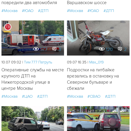
повредили два автомобиля
Варшавском шоссе
#Москва
#ЮАО
#ДТП
#Москва
#ЮАО
#ДТП
ТВ
577
3
120
2
10.07 09:02 |
Tим 777 Патруль
09.07 16:35 |
Мах_019
Оперативные службы на месте
Подростки на питбайке
крупного ДТП на
врезались в остановку на
Нижегородской улице в
Северном бульваре и
центре Москвы
сбежали
#Москва
#ЦАО
#ДТП
#Москва
#СВАО
#ДТП