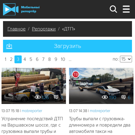
Главное
/
Репортажи
/ «ДТП»
Загрузить
по:
1
2
3
4
5
6
7
8
9
10
...
ТВ
126
3
190
6
13.07 15:18 |
mobreporter
13.07 14:38 |
mobreporter
Устранение последствий ДТП
Трубы выпали с грузовика-
на Варшавском шоссе, где с
длинномера и повредили два
грузовика выпали трубы и
автомобиля такси на