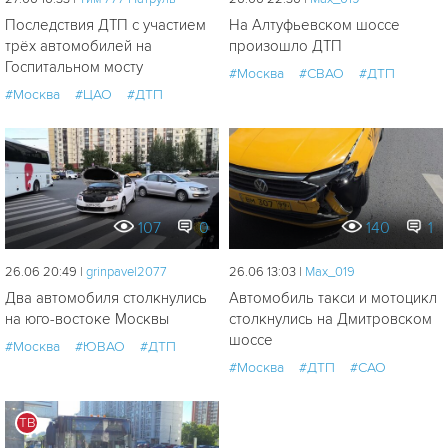
Последствия ДТП с участием
На Алтуфьевском шоссе
трёх автомобилей на
произошло ДТП
Госпитальном мосту
#Москва
#СВАО
#ДТП
#Москва
#ЦАО
#ДТП
107
0
140
1
26.06 20:49 |
grinpavel2077
26.06 13:03 |
Мах_019
Два автомобиля столкнулись
Автомобиль такси и мотоцикл
на юго-востоке Москвы
столкнулись на Дмитровском
шоссе
#Москва
#ЮВАО
#ДТП
#Москва
#ДТП
#САО
ТВ