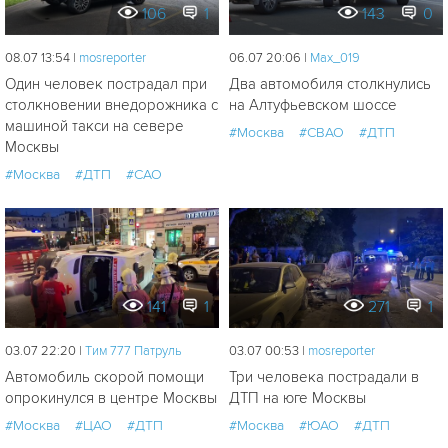
106
1
143
0
08.07 13:54 |
mosreporter
06.07 20:06 |
Мах_019
Один человек пострадал при
Два автомобиля столкнулись
столкновении внедорожника с
на Алтуфьевском шоссе
машиной такси на севере
#Москва
#СВАО
#ДТП
Москвы
#Москва
#ДТП
#САО
141
1
271
1
03.07 22:20 |
Tим 777 Патруль
03.07 00:53 |
mosreporter
Автомобиль скорой помощи
Три человека пострадали в
опрокинулся в центре Москвы
ДТП на юге Москвы
#Москва
#ЦАО
#ДТП
#Москва
#ЮАО
#ДТП