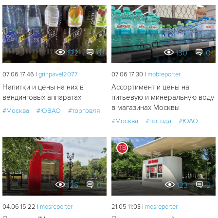
122
0
130
0
07.06 17:46 |
grinpavel2077
07.06 17:30 |
mobreporter
Напитки и цены на них в
Ассортимент и цены на
вендинговых аппаратах
питьевую и минеральную воду
в магазинах Москвы
#Москва
#ЮВАО
#торговля
#Москва
#погода
#ЮАО
ТВ
125
0
123
2
04.06 15:22 |
mosreporter
21.05 11:03 |
mosreporter