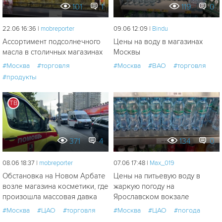
101
1
119
0
22.06 16:36 |
mobreporter
09.06 12:09 |
Bindu
Ассортимент подсолнечного
Цены на воду в магазинах
масла в столичных магазинах
Москвы
#Москва
#торговля
#Москва
#ВАО
#торговля
#продукты
ТВ
371
4
134
0
08.06 18:37 |
mobreporter
07.06 17:48 |
Мах_019
Обстановка на Новом Арбате
Цены на питьевую воду в
возле магазина косметики, где
жаркую погоду на
произошла массовая давка
Ярославском вокзале
#Москва
#ЦАО
#торговля
#Москва
#ЦАО
#погода