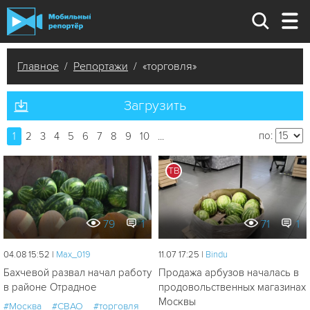
Главное
/
Репортажи
/ «торговля»
Загрузить
по:
1
2
3
4
5
6
7
8
9
10
...
ТВ
79
1
71
1
04.08 15:52 |
Мах_019
11.07 17:25 |
Bindu
Бахчевой развал начал работу
Продажа арбузов началась в
в районе Отрадное
продовольственных магазинах
Москвы
#Москва
#СВАО
#торговля