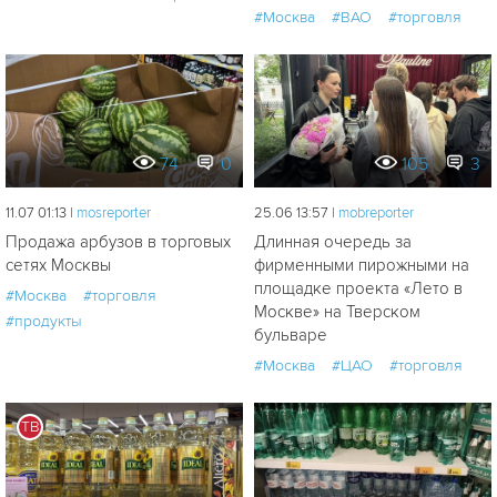
#Москва
#ВАО
#торговля
74
0
105
3
11.07 01:13 |
mosreporter
25.06 13:57 |
mobreporter
Продажа арбузов в торговых
Длинная очередь за
сетях Москвы
фирменными пирожными на
площадке проекта «Лето в
#Москва
#торговля
Москве» на Тверском
#продукты
бульваре
#Москва
#ЦАО
#торговля
ТВ