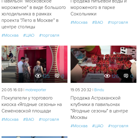
Павильон "Московское
Продажа питьевой воды и
мороженое" в виде большого
мороженого в парке
холодильника в рамках
Сокольники
проекта "Лето в Москве" в
#Москва
#ВАО
#торговля
центре столицы
#Москва
#ЦАО
#торговля
135
0
126
0
20.05 16:03 |
mobreporter
19.05 20:32 |
Bindu
Покупатели у торгового
Продажа Астраханской
киоска «Ягодные сезоны» на
клубники в павильонах
Семёновской площади
"Ягодные сезоны" в центре
Москвы
#Москва
#ВАО
#торговля
#Москва
#ЦАО
#торговля