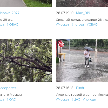
rinpavel2077
28.07 19:10 |
Мах_019
ве 29 июля
Сильный дождь в столице 28 ию
ода
#ЮВАО
#Москва
#погода
#СВАО
ТВ
59
0
breporter
28.07 16:18 |
Bindu
а юге Москвы
Ливень с грозой в центре Моск
ода
#ЮАО
#Москва
#ЦАО
#погода