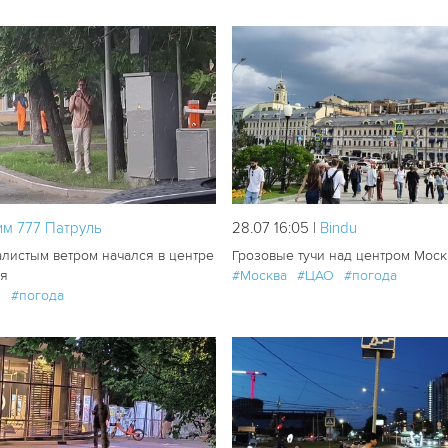
50
2
им 777 Патруль
28.07 16:05 |
Bindu
листым ветром начался в центре
Грозовые тучи над центром Мос
ля
#Москва
#ЦАО
#погода
О
#погода
69
3