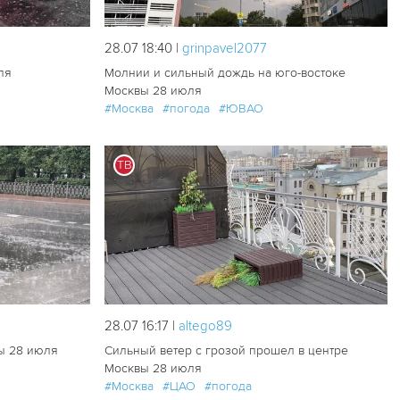
28.07 18:40 |
grinpavel2077
ля
Молнии и сильный дождь на юго-востоке
Москвы 28 июля
#Москва
#погода
#ЮВАО
ТВ
62
0
71
2
28.07 16:17 |
altego89
вы 28 июля
Сильный ветер с грозой прошел в центре
Москвы 28 июля
#Москва
#ЦАО
#погода