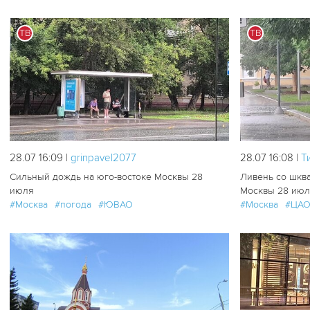
ТВ
ТВ
62
0
28.07 16:09 |
grinpavel2077
28.07 16:08 |
T
Сильный дождь на юго-востоке Москвы 28
Ливень со шква
июля
Москвы 28 ию
#Москва
#погода
#ЮВАО
#Москва
#ЦА
69
2