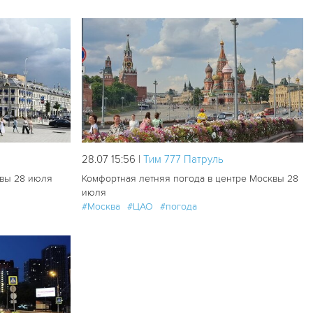
62
3
69
1
28.07 15:56 |
Tим 777 Патруль
квы 28 июля
Комфортная летняя погода в центре Москвы 28
июля
#Москва
#ЦАО
#погода
51
0
46
0