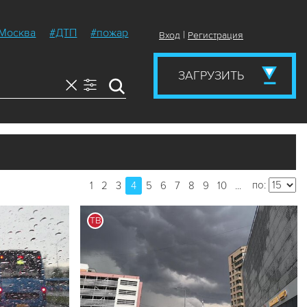
Москва
#ДТП
#пожар
|
Вход
Регистрация
ЗАГРУЗИТЬ
по:
1
2
3
4
5
6
7
8
9
10
...
ТВ