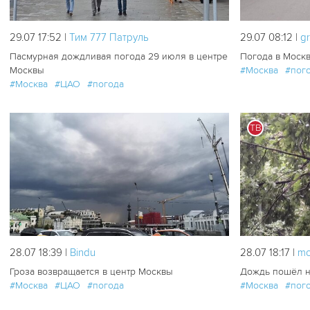
29.07 17:52 |
Tим 777 Патруль
29.07 08:12 |
g
Пасмурная дождливая погода 29 июля в центре
Погода в Моск
Москвы
#Москва
#пог
#Москва
#ЦАО
#погода
ТВ
76
0
28.07 18:39 |
Bindu
28.07 18:17 |
mo
Гроза возвращается в центр Москвы
Дождь пошёл н
#Москва
#ЦАО
#погода
#Москва
#пог