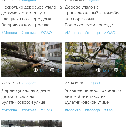
Несколько деревьев упало на
Дерево упало на
детскую и спортивную
припаркованный автомобиль
площадки во дворе дома в
во дворе дома в
Востряковском проезде
Востряковском проезде
#Москва
#погода
#ЮАО
#Москва
#погода
#ЮАО
172
0
139
0
27.04 15:39 |
altego89
27.04 15:38 |
altego89
Дерево упало на здание
Упавшее дерево повредило
детского сада на
автомобиль такси на
Булатниковской улице
Булатниковской улице
#Москва
#погода
#ЮАО
#Москва
#погода
#ЮАО