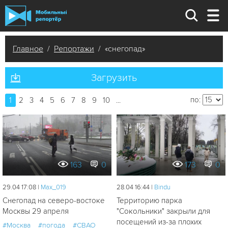
Главное
/
Репортажи
/ «снегопад»
Загрузить
по:
1
2
3
4
5
6
7
8
9
10
...
163
0
173
0
29.04 17:08 |
Мах_019
28.04 16:44 |
Bindu
Снегопад на северо-востоке
Территорию парка
Москвы 29 апреля
"Сокольники" закрыли для
посещений из-за плохих
#Москва
#погода
#СВАО