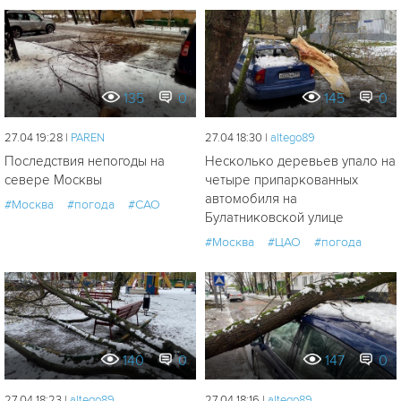
135
0
145
0
27.04 19:28 |
PAREN
27.04 18:30 |
altego89
Последствия непогоды на
Несколько деревьев упало на
севере Москвы
четыре припаркованных
автомобиля на
#Москва
#погода
#САО
Булатниковской улице
#Москва
#ЦАО
#погода
140
0
147
0
27.04 18:23 |
altego89
27.04 18:16 |
altego89