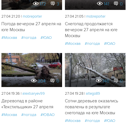
172
3
141
0
27.04 21:20 |
mobreporter
27.04 21:05 |
mobreporter
Погода вечером 27 апреля на
Снегопад продолжается
юге Москвы
вечером 27 апреля на юге
Москвы
#Москва
#погода
#ЮАО
#Москва
#погода
#ЮАО
204
0
146
0
27.04 19:36 |
alextsaryev99
27.04 19:28 |
altego89
Деревопад в районе
Сотни деревьев оказались
«Текстильщики» 27 апреля
повалены в результате
снегопада на юге Москвы
#Москва
#погода
#ЮВАО
#Москва
#погода
#ЮАО