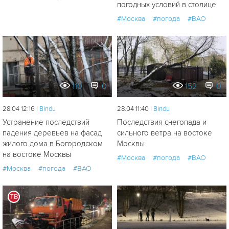
погодных условий в столице
#Москва
#погода
#ВАО
110
0
152
0
28.04 12:16 |
Bindu
28.04 11:40 |
Bindu
Устранение последствий
Последствия снегопада и
падения деревьев на фасад
сильного ветра на востоке
жилого дома в Богородском
Москвы
на востоке Москвы
#Москва
#погода
#ВАО
#Москва
#погода
#ВАО
ТВ