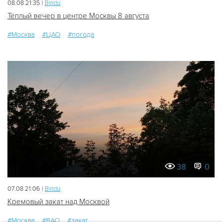
08.08 21:35 |
Bindu
Тёплый вечер в центре Москвы 8 августа
#Москва
#ЦАО
#погода
38
0
07.08 21:06 |
Bindu
Кремовый закат над Москвой
#Москва
#ВАО
#закат