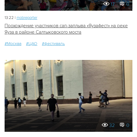
17
0
13:22 |
mobreporter
Прохождение участников сап-заплыва «Яузафест» на реке
Яуза в районе Салтыковского моста
#Москва
#ЦАО
#фестиваль
32
0