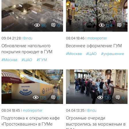
86
0
124
1
09.04 21:28 |
Bindu
08.04 18:46 |
mobreporter
Обновление напольного
Весеннее оформление ГУМ
покрытия проходит в ГУМ
#Москва
#ЦАО
#украшение
#Москва
#ЦАО
#ГУМ
135
0
126
0
08.04 18:45 |
mobreporter
04.04 13:35 |
Bindu
Подготовка к открытию кафе
Огромные очереди
«Простоквашино» в ГУМе
выстроились за мороженым в