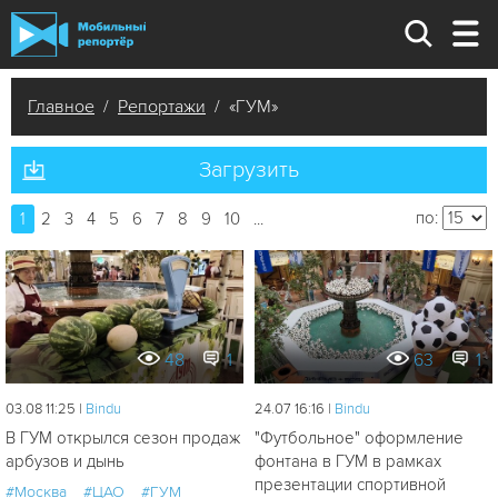
Главное
/
Репортажи
/ «ГУМ»
Загрузить
по:
1
2
3
4
5
6
7
8
9
10
...
48
1
63
1
03.08 11:25 |
Bindu
24.07 16:16 |
Bindu
В ГУМ открылся сезон продаж
"Футбольное" оформление
арбузов и дынь
фонтана в ГУМ в рамках
презентации спортивной
#Москва
#ЦАО
#ГУМ