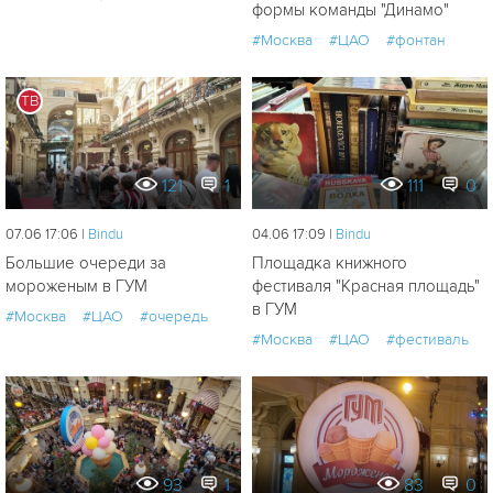
формы команды "Динамо"
#Москва
#ЦАО
#фонтан
ТВ
121
1
111
0
07.06 17:06 |
Bindu
04.06 17:09 |
Bindu
Большие очереди за
Площадка книжного
мороженым в ГУМ
фестиваля "Красная площадь"
в ГУМ
#Москва
#ЦАО
#очередь
#Москва
#ЦАО
#фестиваль
93
1
83
0