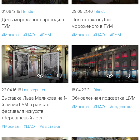
01.06 13:15 |
Bindu
29.05 21:40 |
Bindu
День мороженого проходит в
Подготовка к Дню
ГУМ
мороженого в ГУМ
#Москва
#ЦАО
#ГУМ
#Москва
#ЦАО
#ГУМ
163
1
110
0
23.04 16:16 |
mobreporter
18.04 23:31 |
Bindu
Выставка Льва Мелихова на 1-
Обновлённая подсветка ЦУМ
й линии ГУМ в рамках
#Москва
#ЦАО
#подсветка
фестиваля искусств
«Черешневый лес»
#Москва
#ЦАО
#выставка