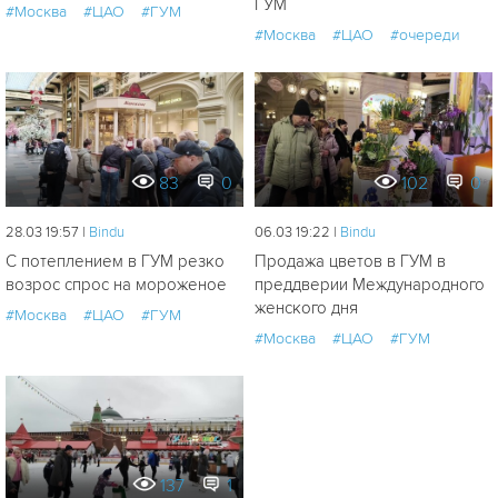
ГУМ
#Москва
#ЦАО
#ГУМ
#Москва
#ЦАО
#очереди
83
0
102
0
28.03 19:57 |
Bindu
06.03 19:22 |
Bindu
С потеплением в ГУМ резко
Продажа цветов в ГУМ в
возрос спрос на мороженое
преддверии Международного
женского дня
#Москва
#ЦАО
#ГУМ
#Москва
#ЦАО
#ГУМ
137
1