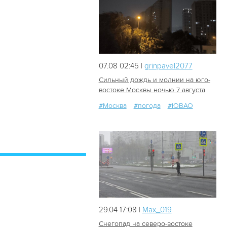
07.08 02:45 |
grinpavel2077
Сильный дождь и молнии на юго-
востоке Москвы ночью 7 августа
#Москва
#погода
#ЮВАО
59
0
29.04 17:08 |
Мах_019
Снегопад на северо-востоке