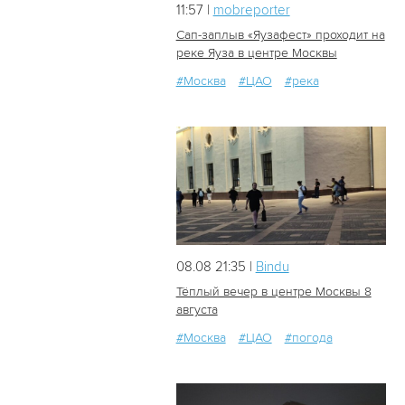
11:57 |
mobreporter
Сап-заплыв «Яузафест» проходит на
реке Яуза в центре Москвы
#Москва
#ЦАО
#река
10
0
08.08 21:35 |
Bindu
Тёплый вечер в центре Москвы 8
августа
#Москва
#ЦАО
#погода
30
0