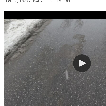
Снегопад накрыл южные районы Москвы.