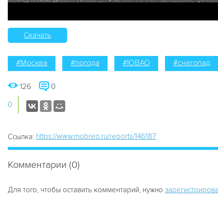
Скачать
#Москва
#погода
#ЮВАО
#снегопад
126
0
0
https://www.mobrep.ru/reports/146187
Ссылка:
Комментарии (0)
Для того, чтобы оставить комментарий, нужно
зарегистрирова