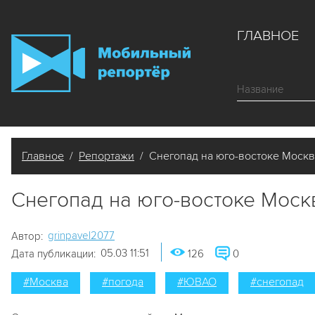
ГЛАВНОЕ
Главное
/
Репортажи
/ Снегопад на юго-востоке Москв
Снегопад на юго-востоке Моск
grinpavel2077
Автор:
05.03 11:51
Дата публикации:
126
0
#Москва
#погода
#ЮВАО
#снегопад