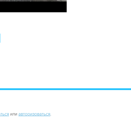
ться
или
авторизоваться
.