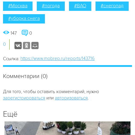
#Москва
#погода
#ВАО
#снегопад
#уборка снега
147
0
0
https://www.mobrep.ru/reports/143716
Ссылка:
Комментарии (0)
Для того, чтобы оставить комментарий, нужно
зарегистрироваться
или
авторизоваться
.
Ещё