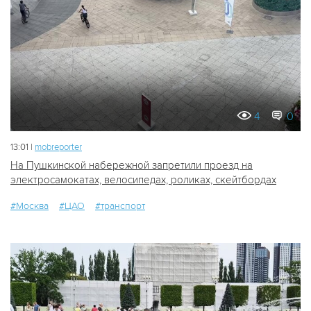
4
0
13:01 |
mobreporter
На Пушкинской набережной запретили проезд на
электросамокатах, велосипедах, роликах, скейтбордах
#Москва
#ЦАО
#транспорт