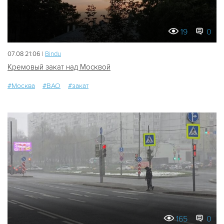
19
0
07.08 21:06 |
Bindu
Кремовый закат над Москвой
#Москва
#ВАО
#закат
165
0