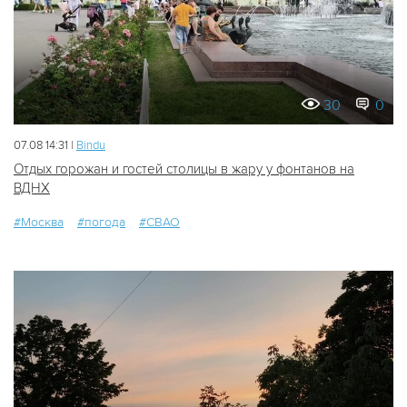
30
0
07.08 14:31 |
Bindu
Отдых горожан и гостей столицы в жару у фонтанов на
ВДНХ
#Москва
#погода
#СВАО