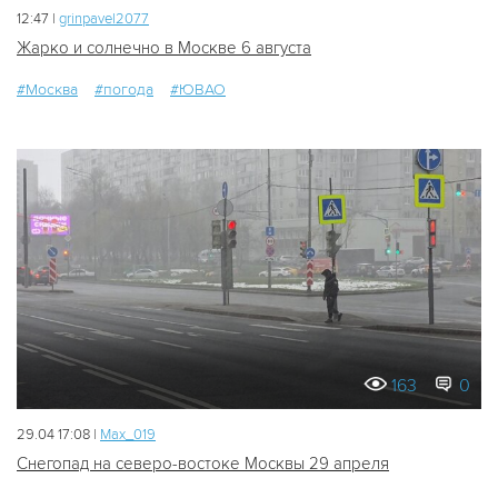
12:47 |
grinpavel2077
Жарко и солнечно в Москве 6 августа
#Москва
#погода
#ЮВАО
163
0
29.04 17:08 |
Мах_019
Снегопад на северо-востоке Москвы 29 апреля