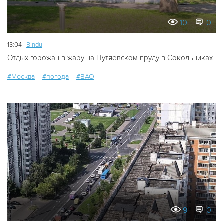
10
0
13:04 |
Bindu
Отдых горожан в жару на Путяевском пруду в Сокольниках
#Москва
#погода
#ВАО
9
0