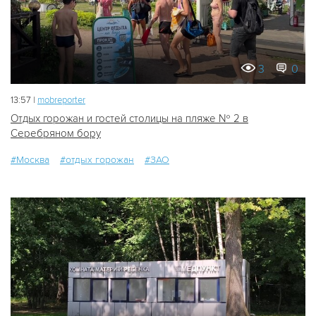
3
0
13:57 |
mobreporter
Отдых горожан и гостей столицы на пляже № 2 в
Серебряном бору
#Москва
#отдых горожан
#ЗАО