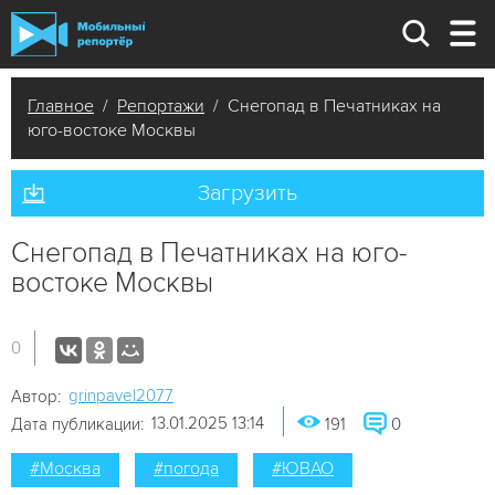
Главное
/
Репортажи
/ Снегопад в Печатниках на
юго-востоке Москвы
Загрузить
Снегопад в Печатниках на юго-
востоке Москвы
0
grinpavel2077
Автор:
13.01.2025 13:14
Дата публикации:
191
0
#Москва
#погода
#ЮВАО