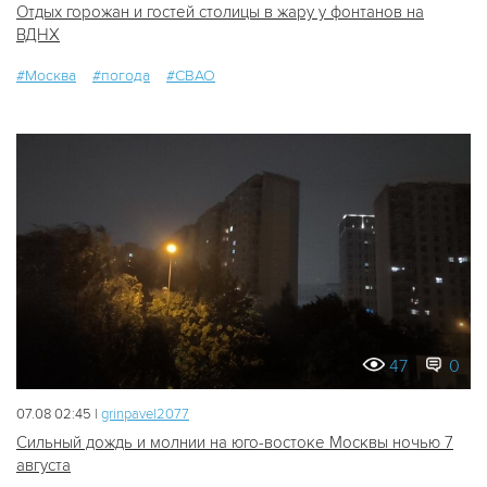
Отдых горожан и гостей столицы в жару у фонтанов на
ВДНХ
#Москва
#погода
#СВАО
47
0
07.08 02:45 |
grinpavel2077
Сильный дождь и молнии на юго-востоке Москвы ночью 7
августа