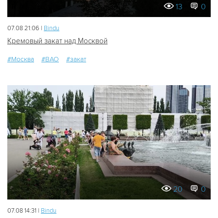
13
0
07.08 21:06 |
Bindu
Кремовый закат над Москвой
#Москва
#ВАО
#закат
20
0
07.08 14:31 |
Bindu