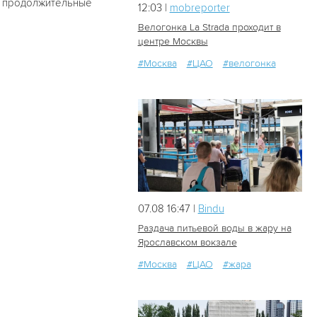
ся продолжительные
12:03 |
mobreporter
Велогонка La Strada проходит в
центре Москвы
#Москва
#ЦАО
#велогонка
7
0
07.08 16:47 |
Bindu
Раздача питьевой воды в жару на
Ярославском вокзале
#Москва
#ЦАО
#жара
36
0