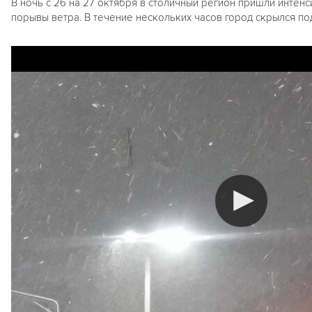
В ночь с 26 на 27 октября в столичный регион пришли интен
порывы ветра. В течение нескольких часов город скрылся по