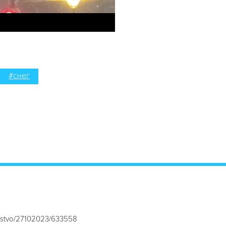
#снег
hestvo/27102023/633558