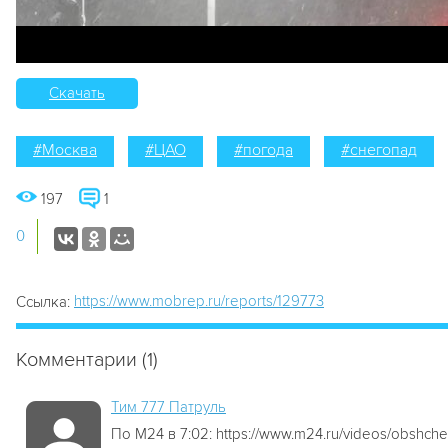
Скачать
#Москва
#ЦАО
#погода
#снегопад
197
1
0
https://www.mobrep.ru/reports/129773
Ссылка:
Комментарии (1)
Tим 777 Патруль
По М24 в 7:02: https://www.m24.ru/videos/obshc