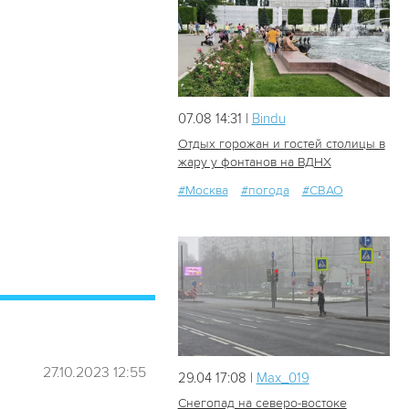
07.08 14:31 |
Bindu
Отдых горожан и гостей столицы в
жару у фонтанов на ВДНХ
#Москва
#погода
#СВАО
30
0
27.10.2023 12:55
29.04 17:08 |
Мах_019
Снегопад на северо-востоке