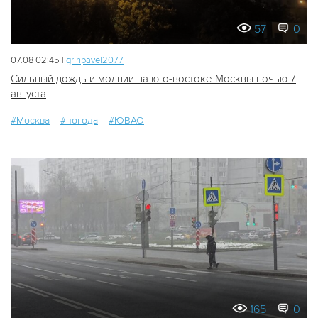
57
0
07.08 02:45 |
grinpavel2077
Сильный дождь и молнии на юго-востоке Москвы ночью 7
августа
#Москва
#погода
#ЮВАО
165
0