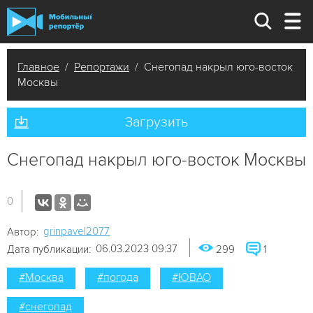
Главное
/
Репортажи
/ Снегопад накрыл юго-восток
Москвы
Загрузить
Снегопад накрыл юго-восток Москвы
0
grinpavel2077
Автор:
06.03.2023 09:37
Дата публикации:
299
1
#Москва
#погода
#ЮВАО
#снегопад