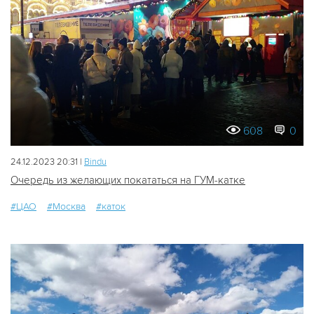
608
0
24.12.2023 20:31 |
Bindu
Очередь из желающих покататься на ГУМ-катке
#ЦАО
#Москва
#каток