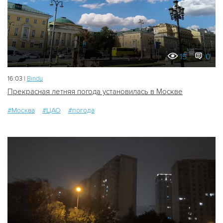
15
0
16:03 |
Bindu
Прекрасная летняя погода установилась в Москве
#Москва
#ЦАО
#погода