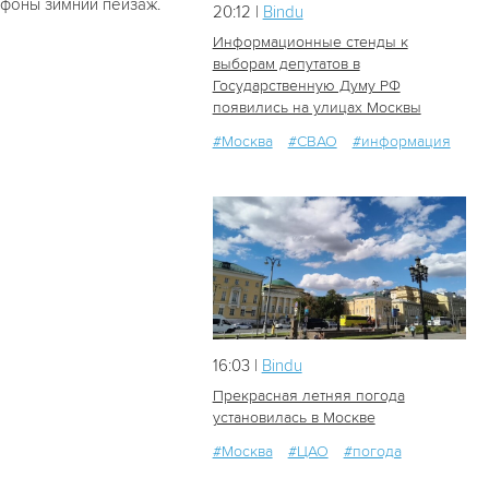
ефоны зимний пейзаж.
20:12 |
Bindu
Информационные стенды к
выборам депутатов в
Государственную Думу РФ
1
0
появились на улицах Москвы
#Москва
#СВАО
#информация
16:03 |
Bindu
Прекрасная летняя погода
установилась в Москве
#Москва
#ЦАО
#погода
14
0