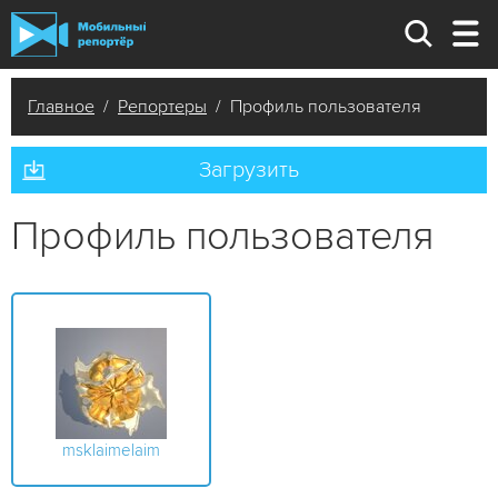
Главное
/
Репортеры
/ Профиль пользователя
Загрузить
Профиль пользователя
msklaimelaim