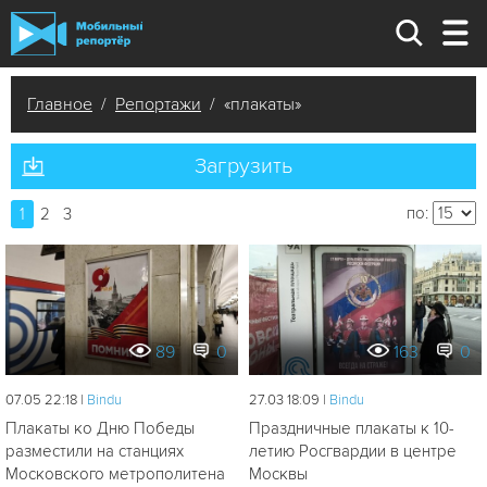
Главное
/
Репортажи
/ «плакаты»
Загрузить
по:
1
2
3
89
0
163
0
07.05 22:18 |
Bindu
27.03 18:09 |
Bindu
Плакаты ко Дню Победы
Праздничные плакаты к 10-
разместили на станциях
летию Росгвардии в центре
Московского метрополитена
Москвы