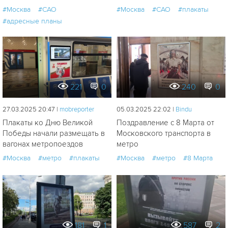
#Москва
#САО
#Москва
#САО
#плакаты
#адресные планы
221
0
240
0
27.03.2025 20:47 |
mobreporter
05.03.2025 22:02 |
Bindu
Плакаты ко Дню Великой
Поздравление с 8 Марта от
Победы начали размещать в
Московского транспорта в
вагонах метропоездов
метро
#Москва
#метро
#плакаты
#Москва
#метро
#8 Марта
181
1
587
2