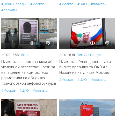
#День Победы
#Москва
#Москва
#ЦАО
#плакаты
#плакаты
132
0
131
1
20.02 17:58 |
Bindu
29.01 16:19 |
Tим 777 Патруль
Плакаты с напоминанием об
Плакаты с благодарностью о
уголовной ответственности за
визите президента ОАЭ Аль
нападение на контролёра
Нахайяна на улицах Москвы
разместили на объектах
#Москва
#ЦАО
#плакаты
транспортной инфраструктуры
#Москва
#ЦАО
#плакаты