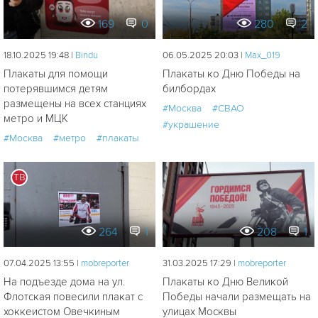
169
0
280
2
18.10.2025 19:48 |
Bindu
06.05.2025 20:03 |
Мах_019
Плакаты для помощи
Плакаты ко Дню Победы на
потерявшимся детям
билбордах
размещены на всех станциях
#Москва
#СВАО
метро и МЦК
#украшение
#Москва
#метро
#плакаты
ТВ
264
1
208
1
07.04.2025 13:55 |
mobreporter
31.03.2025 17:29 |
mobreporter
На подъезде дома на ул.
Плакаты ко Дню Великой
Флотская повесили плакат с
Победы начали размещать на
хоккеистом Овечкиным
улицах Москвы