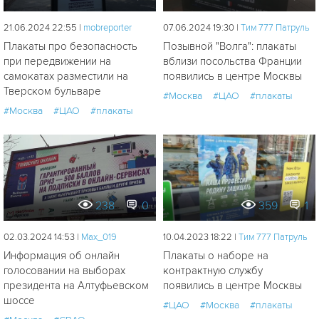
21.06.2024 22:55 |
mobreporter
07.06.2024 19:30 |
Tим 777 Патруль
Плакаты про безопасность
Позывной "Волга": плакаты
при передвижении на
вблизи посольства Франции
самокатах разместили на
появились в центре Москвы
Тверском бульваре
#Москва
#ЦАО
#плакаты
#Москва
#ЦАО
#плакаты
238
0
359
1
02.03.2024 14:53 |
Мах_019
10.04.2023 18:22 |
Tим 777 Патруль
Информация об онлайн
Плакаты о наборе на
голосовании на выборах
контрактную службу
президента на Алтуфьевском
появились в центре Москвы
шоссе
#ЦАО
#Москва
#плакаты