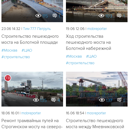
115
1
103
1
23.06 14:32 |
Tим 777 Патруль
19.06 12:06 |
mobreporter
Строительство пешеходного
Ход строительства
моста на Болотной площади
пешеходного моста на
Болотной набережной
#Москва
#ЦАО
#Москва
#ЦАО
#строительство
#строительство
ТВ
135
4
137
1
18.06 16:01 |
mobreporter
16.06 18:54 |
mosreporter
Ремонт трамвайных путей на
Строительство пешеходного
Строгинском мосту на северо-
моста между Мневниковской