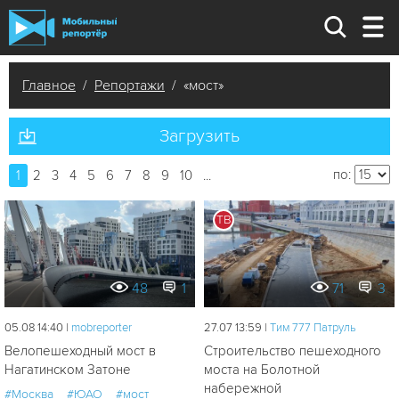
Главное
/
Репортажи
/ «мост»
Загрузить
по:
1
2
3
4
5
6
7
8
9
10
...
ТВ
48
1
71
3
05.08 14:40 |
mobreporter
27.07 13:59 |
Tим 777 Патруль
Велопешеходный мост в
Строительство пешеходного
Нагатинском Затоне
моста на Болотной
набережной
#Москва
#ЮАО
#мост