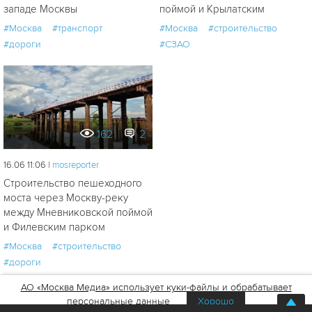
западе Москвы
поймой и Крылатским
#Москва
#транспорт
#Москва
#строительство
#дороги
#СЗАО
162
2
16.06 11:06 |
mosreporter
Строительство пешеходного
моста через Москву-реку
между Мневниковской поймой
и Филевским парком
#Москва
#строительство
#дороги
АО «Москва Медиа» использует куки-файлы и обрабатывает
по:
1
2
3
4
5
6
7
8
9
10
...
персональные данные
Хорошо