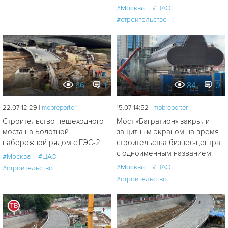
#Москва
#ЦАО
#строительство
66
1
84
0
22.07 12:29 |
mobreporter
15.07 14:52 |
mobreporter
Строительство пешеходного
Мост «Багратион» закрыли
моста на Болотной
защитным экраном на время
набережной рядом с ГЭС-2
строительства бизнес-центра
с одноимённым названием
#Москва
#ЦАО
#Москва
#ЦАО
#строительство
#строительство
ТВ