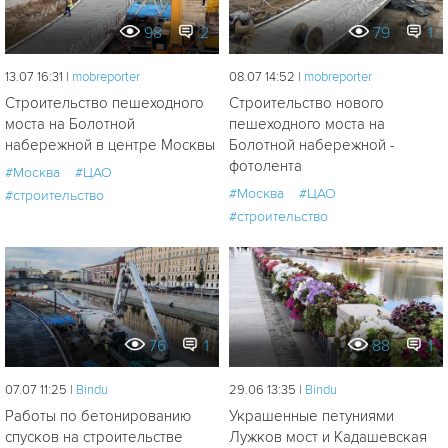
98
2
79
1
13.07 16:31 |
mobreporter
08.07 14:52 |
mobreporter
Строительство пешеходного
Строительство нового
моста на Болотной
пешеходного моста на
набережной в центре Москвы
Болотной набережной -
фотолента
#Москва
#ЦАО
#Москва
#ЦАО
#строительство
#строительство
76
1
88
1
07.07 11:25 |
Bindu
29.06 13:35 |
Bindu
Работы по бетонированию
Украшенные петуниями
спусков на строительстве
Лужков мост и Кадашевская