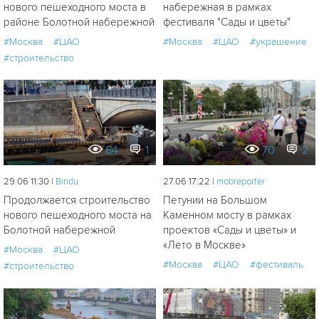
нового пешеходного моста в
набережная в рамках
районе Болотной набережной
фестиваля "Сады и цветы"
#Москва
#ЦАО
#Москва
#ЦАО
#украшение
#строительство
84
1
70
2
29.06 11:30 |
Bindu
27.06 17:22 |
mobreporter
Продолжается строительство
Петунии на Большом
нового пешеходного моста на
Каменном мосту в рамках
Болотной набережной
проектов «Сады и цветы» и
«Лето в Москве»
#Москва
#ЦАО
#Москва
#ЦАО
#фестиваль
#строительство