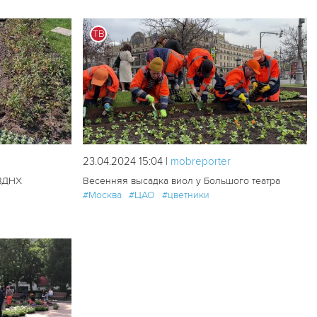
ТВ
180
0
166
0
23.04.2024 15:04 |
mobreporter
 ВДНХ
Весенняя высадка виол у Большого театра
#Москва
#ЦАО
#цветники
184
1
209
2