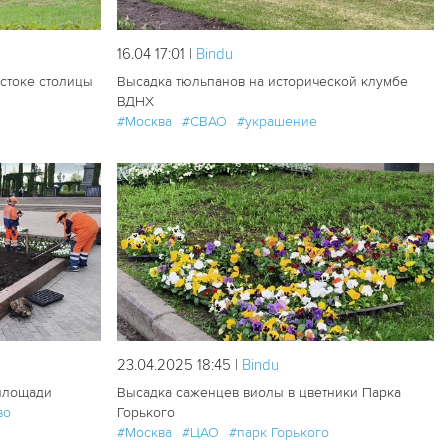
16.04 17:01 |
Bindu
остоке столицы
Высадка тюльпанов на исторической клумбе
ВДНХ
#Москва
#СВАО
#украшение
165
1
152
0
23.04.2025 18:45 |
Bindu
площади
Высадка саженцев виолы в цветники Парка
во
Горького
#Москва
#ЦАО
#парк Горького