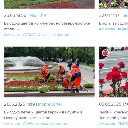
25.05 18:56 |
Мах_019
22.04 14:17 |
Bi
Высадка цветов на клумбах на северо-востоке
Виолы высадил
столицы
#Москва
#ЦА
#Москва
#СВАО
#высадка цветов
ТВ
132
0
21.06.2025 14:19 |
mobreporter
05.05.2025 17:
Высадка летних цветов герани в клумбы в
Тысячи красны
Новопушкинском сквере
Тверской улиц
#Москва
#ЦАО
#высадка цветов
#Москва
#ЦА