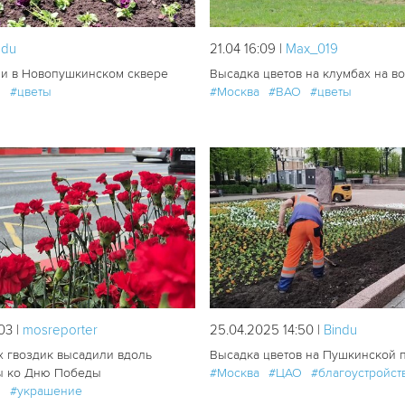
ndu
21.04 16:09 |
Мах_019
и в Новопушкинском сквере
Высадка цветов на клумбах на в
О
#цветы
#Москва
#ВАО
#цветы
116
1
03 |
mosreporter
25.04.2025 14:50 |
Bindu
х гвоздик высадили вдоль
Высадка цветов на Пушкинской 
ы ко Дню Победы
#Москва
#ЦАО
#благоустройст
О
#украшение