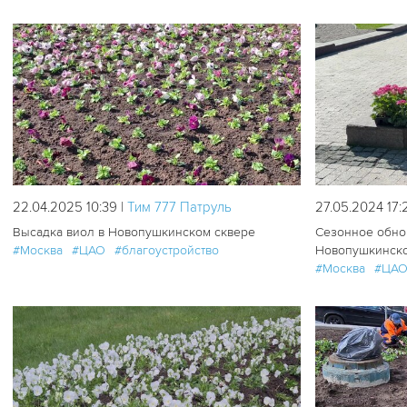
220
0
22.04.2025 10:39 |
Tим 777 Патруль
27.05.2024 17:
Высадка виол в Новопушкинском сквере
Сезонное обно
#Москва
#ЦАО
#благоустройство
Новопушкинско
#Москва
#ЦА
283
1