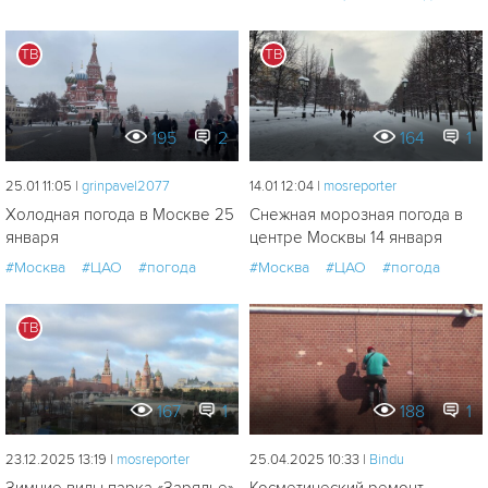
ТВ
ТВ
195
2
164
1
25.01 11:05 |
grinpavel2077
14.01 12:04 |
mosreporter
Холодная погода в Москве 25
Снежная морозная погода в
января
центре Москвы 14 января
#Москва
#ЦАО
#погода
#Москва
#ЦАО
#погода
ТВ
167
1
188
1
23.12.2025 13:19 |
mosreporter
25.04.2025 10:33 |
Bindu