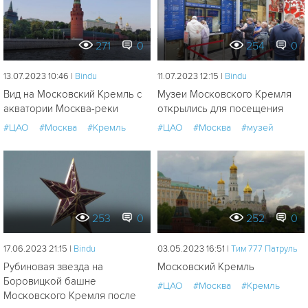
271
0
254
0
13.07.2023 10:46 |
Bindu
11.07.2023 12:15 |
Bindu
Вид на Московский Кремль с
Музеи Московского Кремля
акватории Москва-реки
открылись для посещения
#ЦАО
#Москва
#Кремль
#ЦАО
#Москва
#музей
253
0
252
0
17.06.2023 21:15 |
Bindu
03.05.2023 16:51 |
Tим 777 Патруль
Рубиновая звезда на
Московский Кремль
Боровицкой башне
#ЦАО
#Москва
#Кремль
Московского Кремля после