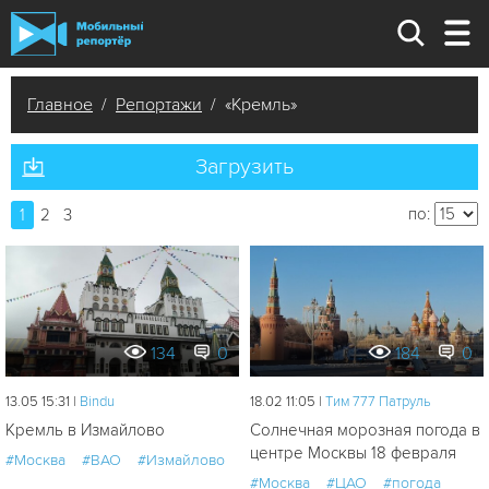
Главное
/
Репортажи
/ «Кремль»
Загрузить
по:
1
2
3
134
0
184
0
13.05 15:31 |
Bindu
18.02 11:05 |
Tим 777 Патруль
Кремль в Измайлово
Солнечная морозная погода в
центре Москвы 18 февраля
#Москва
#ВАО
#Измайлово
#Москва
#ЦАО
#погода