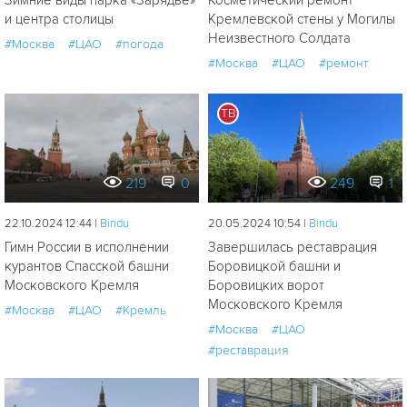
Зимние виды парка «Зарядье»
Косметический ремонт
и центра столицы
Кремлевской стены у Могилы
Неизвестного Солдата
#Москва
#ЦАО
#погода
#Москва
#ЦАО
#ремонт
ТВ
219
0
249
1
22.10.2024 12:44 |
Bindu
20.05.2024 10:54 |
Bindu
Гимн России в исполнении
Завершилась реставрация
курантов Спасской башни
Боровицкой башни и
Московского Кремля
Боровицких ворот
Московского Кремля
#Москва
#ЦАО
#Кремль
#Москва
#ЦАО
#реставрация