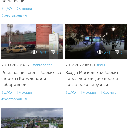
реставрации
#ЦАО
#Москва
#реставрация
299
0
271
0
23.03.2023 14:32 |
mobreporter
29.12.2022 18:36 |
Bindu
Реставрация стены Кремля со
Вход в Московский Кремль
стороны Кремлёвской
через Боровицкие ворота
набережной
после реконструкции
#ЦАО
#Москва
#ЦАО
#Москва
#Кремль
#реставрация