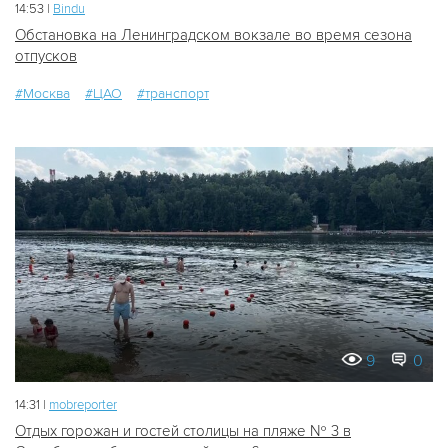
14:53 |
Bindu
Обстановка на Ленинградском вокзале во время сезона
отпусков
#Москва
#ЦАО
#транспорт
9
0
14:31 |
mobreporter
Отдых горожан и гостей столицы на пляже № 3 в