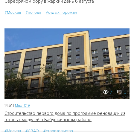
Серебряном бору в жаркий день 6 августа
#Москва
#погода
#отдых горожан
7
0
14:51 |
Мах_019
Строительство первого дома по программе реновации из
готовых модулей в Бабушкинском районе
#Москва
#СВАО
#строительство