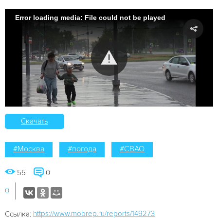
Error loading media: File could not be played
Скачать
#Москва
#погода
#СВАО
55
0
0
https://www.mobrep.ru/reports/149273
Ссылка: