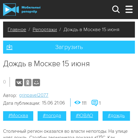
Главное
/
Репортажи
/ Дождь в Москве 15 июня
Загрузить
Дождь в Москве 15 июня
0
grinpavel2077
Автор:
15.06 21:06
Дата публикации:
111
1
#Москва
#погода
#ЮВАО
#дождь
Столичный регион оказался во власти непогоды. На улице
идёт дождь. Столбик термометра показал +17⁰С. Как