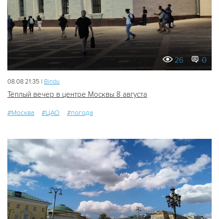
26
0
08.08 21:35 |
Bindu
Тёплый вечер в центре Москвы 8 августа
#Москва
#ЦАО
#погода