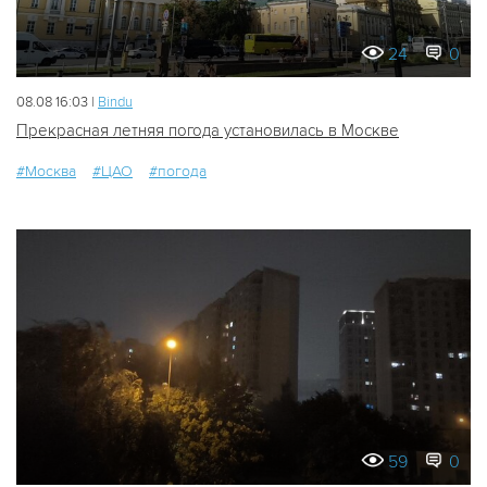
24
0
08.08 16:03 |
Bindu
Прекрасная летняя погода установилась в Москве
#Москва
#ЦАО
#погода
59
0