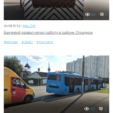
80
1
04.08 15:52 |
Мах_019
Бахчевой развал начал работу в районе Отрадное
#Москва
#СВАО
#торговля
70
2