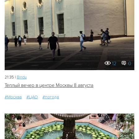
12
0
21:35 |
Bindu
Тёплый вечер в центре Москвы 8 августа
#Москва
#ЦАО
#погода