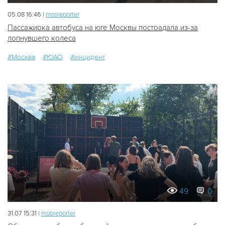
05.08 16:46 |
mosreporter
Пассажирка автобуса на юге Москвы пострадала из-за
лопнувшего колеса
#Москва
#ЮАО
#инцидент
49
0
31.07 15:31 |
mobreporter