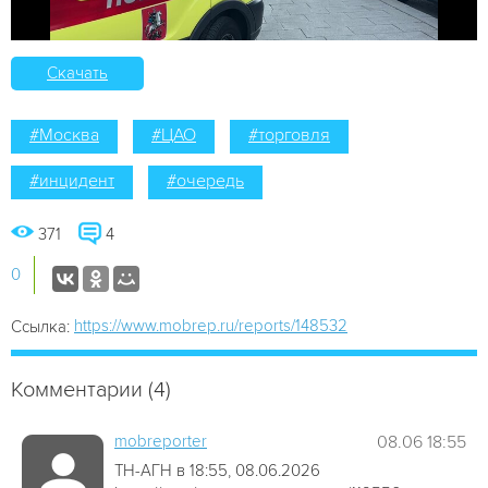
Скачать
#Москва
#ЦАО
#торговля
#инцидент
#очередь
371
4
0
https://www.mobrep.ru/reports/148532
Ссылка:
Комментарии (4)
mobreporter
08.06 18:55
ТН-АГН в 18:55, 08.06.2026