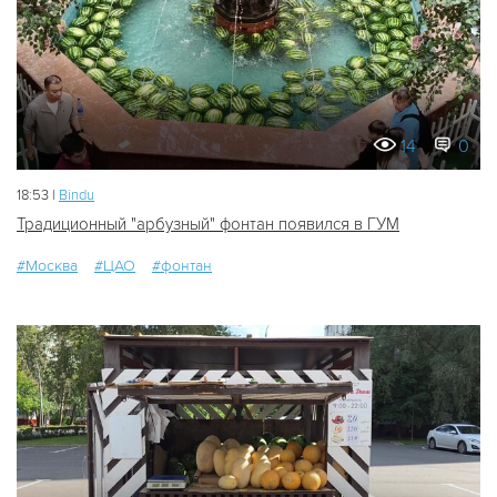
14
0
18:53 |
Bindu
Традиционный "арбузный" фонтан появился в ГУМ
#Москва
#ЦАО
#фонтан