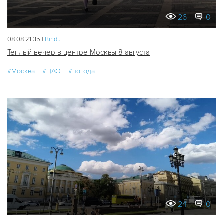
26
0
08.08 21:35 |
Bindu
Тёплый вечер в центре Москвы 8 августа
#Москва
#ЦАО
#погода
24
0