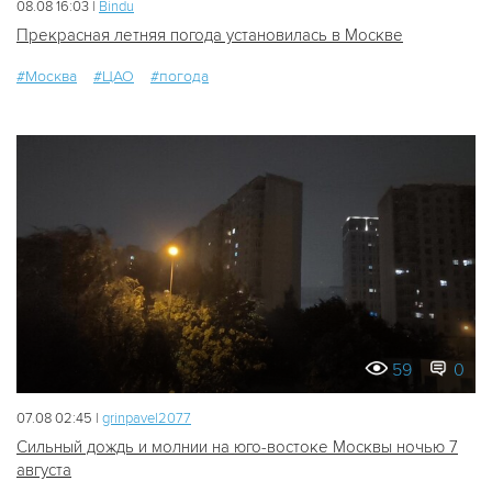
08.08 16:03 |
Bindu
Прекрасная летняя погода установилась в Москве
#Москва
#ЦАО
#погода
59
0
07.08 02:45 |
grinpavel2077
Сильный дождь и молнии на юго-востоке Москвы ночью 7
августа