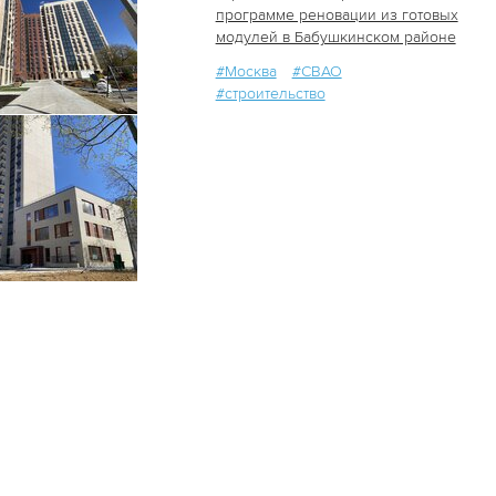
программе реновации из готовых
модулей в Бабушкинском районе
50
0
#Москва
#СВАО
#строительство