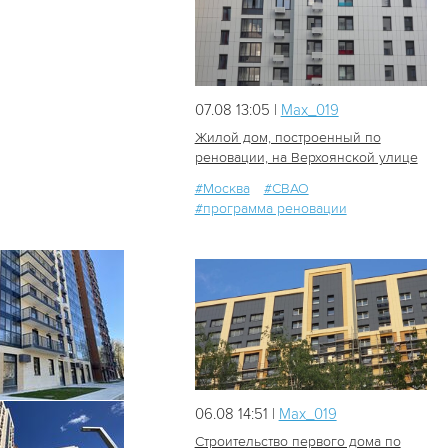
07.08 13:05 |
Мах_019
Жилой дом, построенный по
реновации, на Верхоянской улице
#Москва
#СВАО
37
1
#программа реновации
06.08 14:51 |
Мах_019
Строительство первого дома по