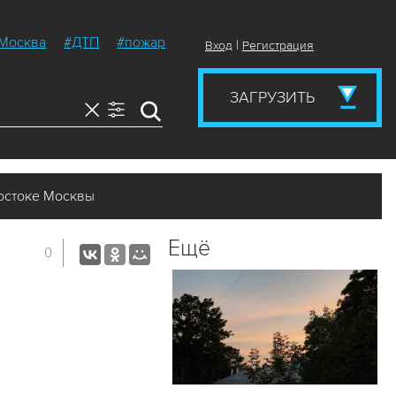
Москва
#ДТП
#пожар
|
Вход
Регистрация
ЗАГРУЗИТЬ
остоке Москвы
Ещё
0