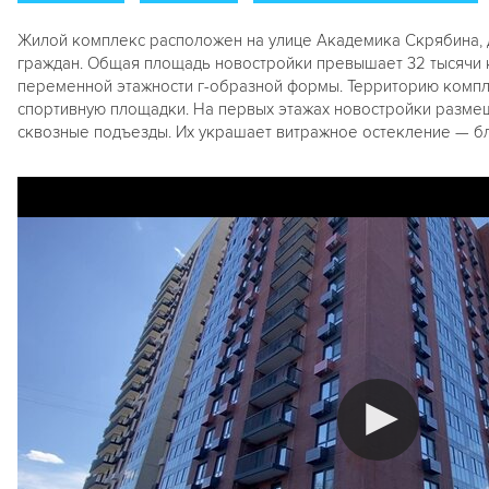
Жилой комплекс расположен на улице Академика Скрябина, д
граждан. Общая площадь новостройки превышает 32 тысячи 
переменной этажности г-образной формы. Территорию компле
спортивную площадки. На первых этажах новостройки разме
сквозные подъезды. Их украшает витражное остекление — бл