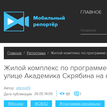
ГЛАВНОЕ
Главное
/
Репортажи
/ Жилой комплекс по программе р
Жилой комплекс по программе
улице Академика Скрябина на
altego89
Автор:
26.05 14:09
Дата публикации:
181
1
#Москва
#ЮВАО
#программа реновации