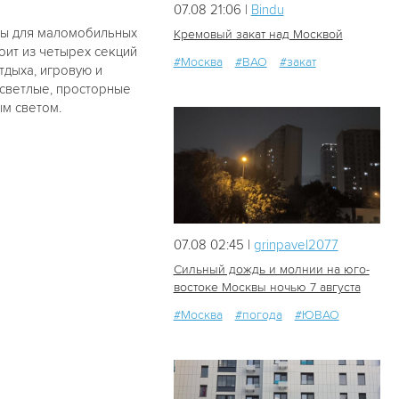
07.08 21:06 |
Bindu
аны для маломобильных
Кремовый закат над Москвой
ит из четырех секций
#Москва
#ВАО
#закат
тдыха, игровую и
19
0
светлые, просторные
ым светом.
07.08 02:45 |
grinpavel2077
Сильный дождь и молнии на юго-
востоке Москвы ночью 7 августа
#Москва
#погода
#ЮВАО
55
0