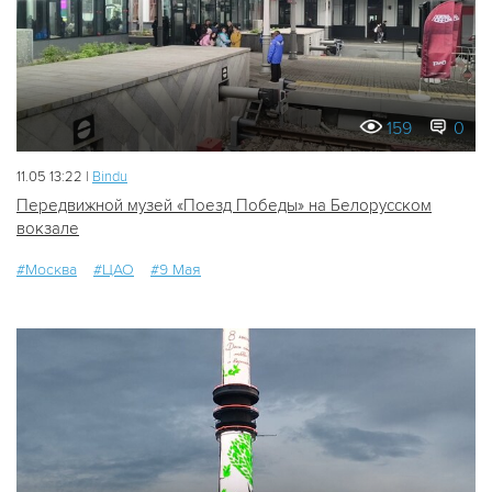
159
0
11.05 13:22 |
Bindu
Передвижной музей «Поезд Победы» на Белорусском
вокзале
#Москва
#ЦАО
#9 Мая