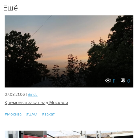
Ещё
11
0
07.08 21:06 |
Bindu
Кремовый закат над Москвой
#Москва
#ВАО
#закат