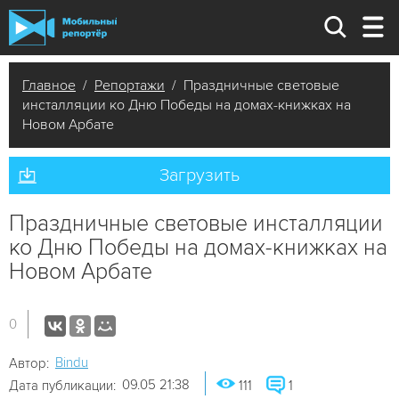
Главное
/
Репортажи
/ Праздничные световые
инсталляции ко Дню Победы на домах-книжках на
Новом Арбате
Загрузить
Праздничные световые инсталляции
ко Дню Победы на домах-книжках на
Новом Арбате
0
Bindu
Автор:
09.05 21:38
Дата публикации:
111
1