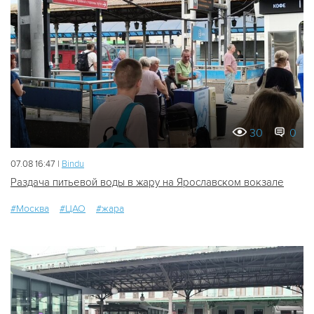
30
0
07.08 16:47 |
Bindu
Раздача питьевой воды в жару на Ярославском вокзале
#Москва
#ЦАО
#жара