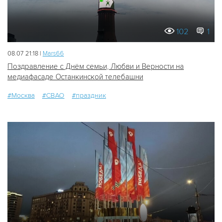
102
1
08.07 21:18 |
Mars66
Поздравление с Днём семьи, Любви и Верности на
медиафасаде Останкинской телебашни
#Москва
#СВАО
#праздник