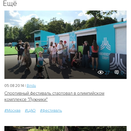
Ещё
27
0
05.08 20:14 |
Bindu
Спортивный фестиваль стартовал в олимпийском
комплексе "Лужники"
#Москва
#ЦАО
#фестиваль