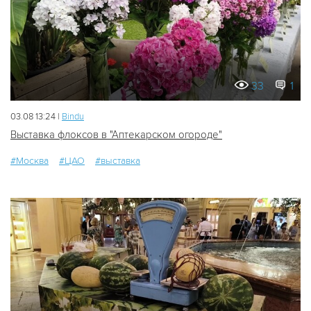
33
1
03.08 13:24 |
Bindu
Выставка флоксов в "Аптекарском огороде"
#Москва
#ЦАО
#выставка