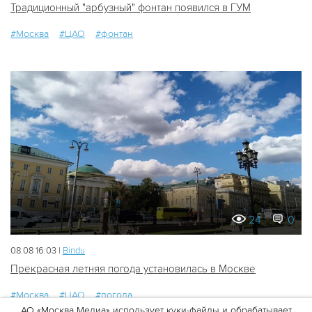
Традиционный "арбузный" фонтан появился в ГУМ
#Москва
#ЦАО
#фонтан
24
0
08.08 16:03 |
Bindu
Прекрасная летняя погода установилась в Москве
#Москва
#ЦАО
#погода
АО «Москва Медиа» использует куки-файлы и обрабатывает