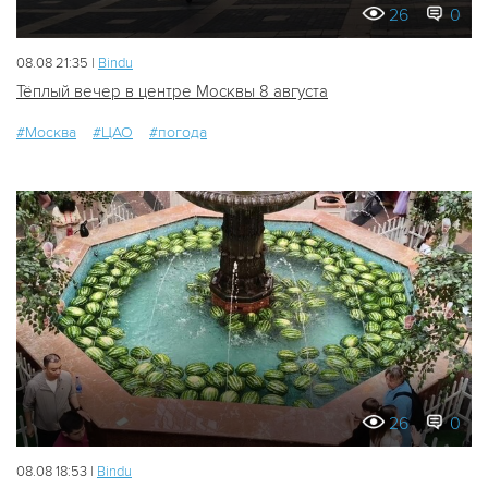
26
0
08.08 21:35 |
Bindu
Тёплый вечер в центре Москвы 8 августа
#Москва
#ЦАО
#погода
26
0
08.08 18:53 |
Bindu