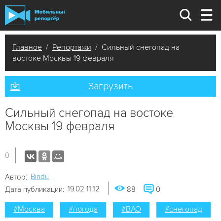
Главное
/
Репортажи
/ Сильный снегопад на
востоке Москвы 19 февраля
Загрузить
Сильный снегопад на востоке
Москвы 19 февраля
0
Bindu
Автор:
19.02 11:12
Дата публикации:
88
0
#Москва
#погода
#ВАО
#снегопад