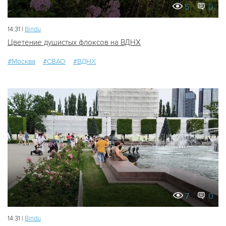
5
0
14:31 |
Bindu
Цветение душистых флоксов на ВДНХ
#Москва
#СВАО
#ВДНХ
7
0
14:31 |
Bindu