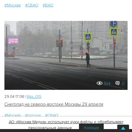
#Москва
#СВАО
#ВАО
164
0
29.04 17:08 |
Мах_019
Снегопад на северо-востоке Москвы 29 апреля
#Москва
#погода
#СВАО
АО «Москва Медиа» использует куки-файлы и обрабатывает
персональные данные
Хорошо