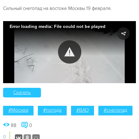
Сильный снегопад на востоке Москвы 19 февраля.
Error loading media: File could not be played
Скачать
#Москва
#погода
#ВАО
#снегопад
88
0
0