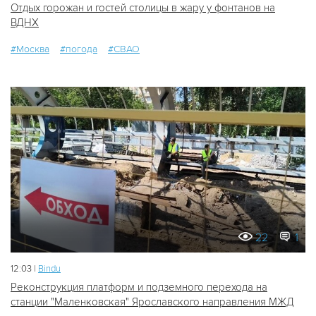
Отдых горожан и гостей столицы в жару у фонтанов на
ВДНХ
#Москва
#погода
#СВАО
22
1
12:03 |
Bindu
Реконструкция платформ и подземного перехода на
станции "Маленковская" Ярославского направления МЖД