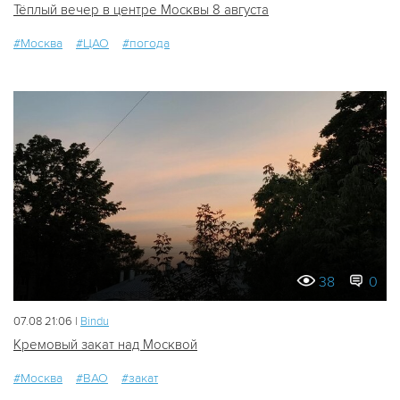
Тёплый вечер в центре Москвы 8 августа
#Москва
#ЦАО
#погода
38
0
07.08 21:06 |
Bindu
Кремовый закат над Москвой
#Москва
#ВАО
#закат