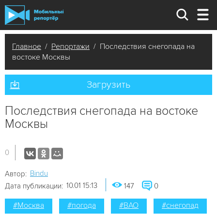
Главное
/
Репортажи
/ Последствия снегопада на
востоке Москвы
Загрузить
Последствия снегопада на востоке
Москвы
0
Bindu
Автор:
10.01 15:13
Дата публикации:
147
0
#Москва
#погода
#ВАО
#снегопад