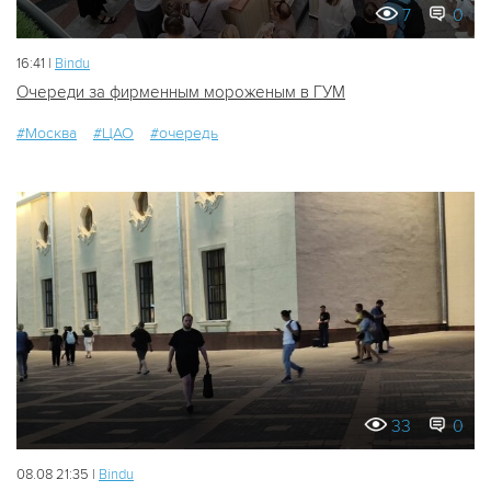
7
0
16:41 |
Bindu
Очереди за фирменным мороженым в ГУМ
#Москва
#ЦАО
#очередь
33
0
08.08 21:35 |
Bindu