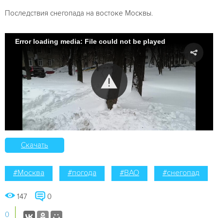
Последствия снегопада на востоке Москвы.
Error loading media: File could not be played
Скачать
#Москва
#погода
#ВАО
#снегопад
147
0
0