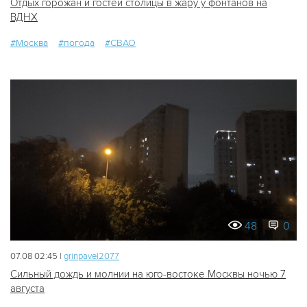
Отдых горожан и гостей столицы в жару у фонтанов на
ВДНХ
#Москва
#погода
#СВАО
48
0
07.08 02:45 |
grinpavel2077
Сильный дождь и молнии на юго-востоке Москвы ночью 7
августа