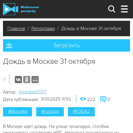
Главное
/
Репортажи
/ Дождь в Москве 31 октября
Загрузить
Дождь в Москве 31 октября
0
grinpavel2077
Автор:
31.10.2025 11:55
Дата публикации:
222
0
#Москва
#погода
#ЮВАО
В Москве идёт дождь. На улице прохладно, столбик
термометра составляет +6⁰С. Непогода продержится до