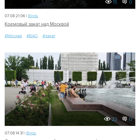
15
0
07.08 21:06 |
Bindu
Кремовый закат над Москвой
#Москва
#ВАО
#закат
22
0
07.08 14:31 |
Bindu