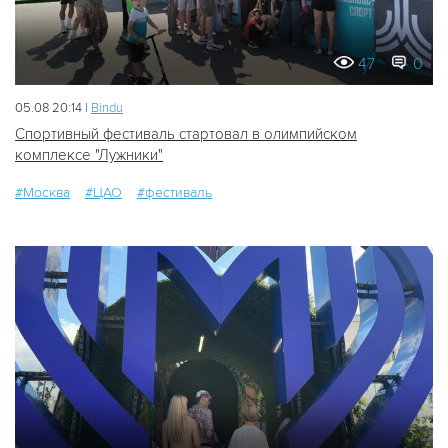
47
0
05.08 20:14 |
Bindu
Спортивный фестиваль стартовал в олимпийском
комплексе "Лужники"
#Москва
#ЦАО
#фестиваль