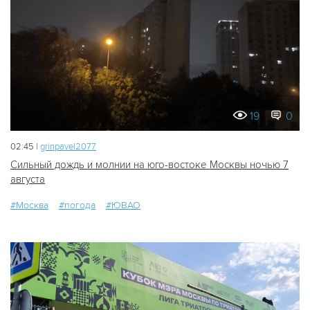
19
0
02:45 |
grinpavel2077
Сильный дождь и молнии на юго-востоке Москвы ночью 7
августа
#Москва
#погода
#ЮВАО