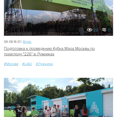
28
0
06.08 16:01 |
Bindu
Подготовка к проведению Кубка Мэра Москвы по
триатлону "226" в Лужниках
#Москва
#ЦАО
#Лужники