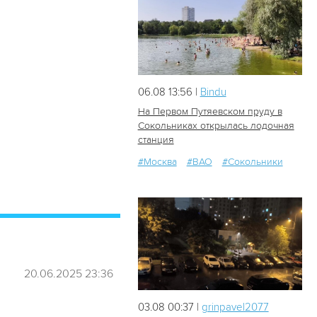
06.08 13:56 |
Bindu
На Первом Путяевском пруду в
Сокольниках открылась лодочная
станция
32
1
#Москва
#ВАО
#Сокольники
20.06.2025 23:36
03.08 00:37 |
grinpavel2077