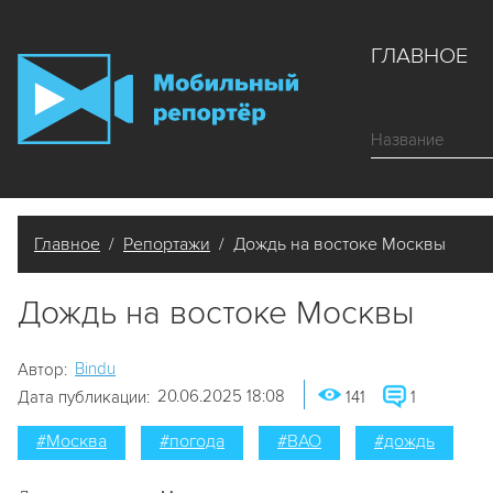
ГЛАВНОЕ
Главное
/
Репортажи
/ Дождь на востоке Москвы
Дождь на востоке Москвы
Bindu
Автор:
20.06.2025 18:08
Дата публикации:
141
1
#Москва
#погода
#ВАО
#дождь