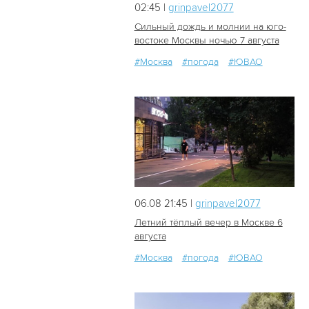
02:45 |
grinpavel2077
Сильный дождь и молнии на юго-
востоке Москвы ночью 7 августа
#Москва
#погода
#ЮВАО
26
0
06.08 21:45 |
grinpavel2077
Летний тёплый вечер в Москве 6
августа
#Москва
#погода
#ЮВАО
26
0