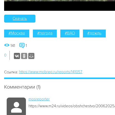
Скачать
#Москва
#погода
#ВАО
#дождь
141
1
0
https://www.mobrep.ru/reports/141057
Ссылка:
Комментарии (1)
mosreporter
https://www.m24.ru/videos/obshchestvo/2006202