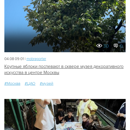
30
0
04.08 09:01 |
mobreporter
Крупные яблоки поспевают в сквере музея декоративного
искусства в центре Москвы
#Москва
#ЦАО
#музей