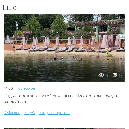
Ещё
6
0
14:09 |
mobreporter
Отдых горожан и гостей столицы на Пионерском пруду в
жаркий день
#Москва
#ЦАО
#отдых горожан