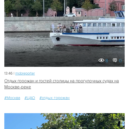
8
0
13:46 |
mobreporter
Отдых горожан и гостей столицы на прогулочных судах на
Москве-реке
#Москва
#ЦАО
#отдых горожан