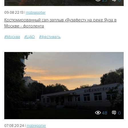
23
0
09.08 22:13 |
mobreporter
Костюмированный сап-заплыв «Яузафест» на реке Яуза в
Москве - фотолента
#Москва
#ЦАО
#фестиваль
48
0
07.08 20:24 |
mobreporter