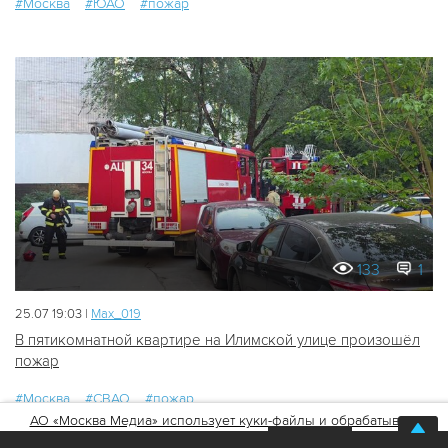
#Москва
#ЮАО
#пожар
133
1
25.07 19:03 |
Мах_019
В пятикомнатной квартире на Илимской улице произошёл
пожар
#Москва
#СВАО
#пожар
АО «Москва Медиа» использует куки-файлы и обрабатывает
персональные данные
Хорошо