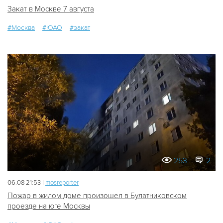
Закат в Москве 7 августа
#Москва
#ЮАО
#закат
253
2
06.08 21:53 |
mosreporter
Пожар в жилом доме произошел в Булатниковском
проезде на юге Москвы