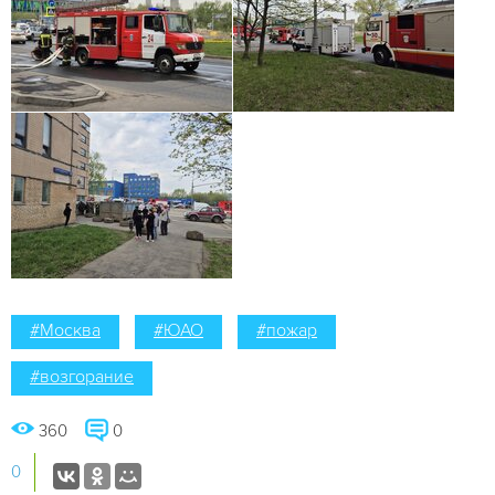
#Москва
#ЮАО
#пожар
#возгорание
360
0
0