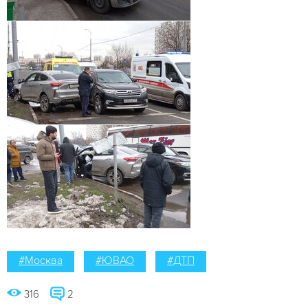
#Москва
#ЮВАО
#ДТП
316
2