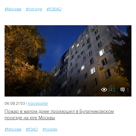
#Москва
#погода
#ЮВАО
143
1
06.08 21:53 |
mosreporter
Пожар в жилом доме произошел в Булатниковском
проезде на юге Москвы
#Москва
#ЮАО
#пожар