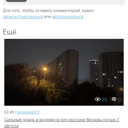
Для того, чтобы оставить комментарий, нужно
зарегистрироваться
или
авторизоваться
.
Ещё
20
0
02:45 |
grinpavel2077
Сильный дождь и молнии на юго-востоке Москвы ночью 7
августа