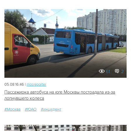
61
2
05.08 16:46 |
mosreporter
Пассажирка автобуса на юге Москвы пострадала из-за
лопнувшего колеса
#Москва
#ЮАО
#инцидент