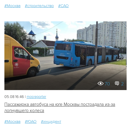
#Москва
#строительство
#САО
70
2
05.08 16:46 |
mosreporter
Пассажирка автобуса на юге Москвы пострадала из-за
лопнувшего колеса
#Москва
#ЮАО
#инцидент