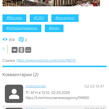
#Москва
#САО
#инцидент
#опрокидывание
#кран
359
2
0
https://www.mobrep.ru/reports/146131
Ссылка:
Комментарии (2)
mobreporter
02.03 13:47
ТГ-АГН в 13:32, 02.03.2026
https://t.me/moscownewsagency/114400