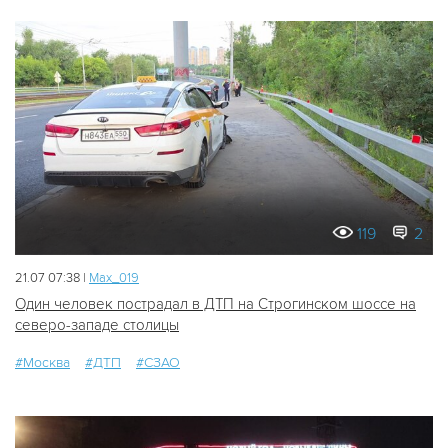
119
2
21.07 07:38 |
Мах_019
Один человек пострадал в ДТП на Строгинском шоссе на
северо-западе столицы
#Москва
#ДТП
#СЗАО