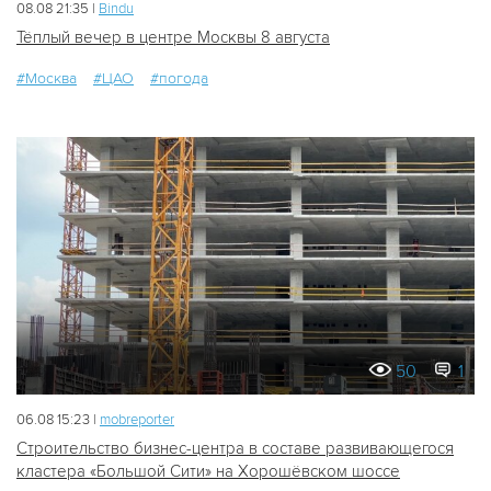
08.08 21:35 |
Bindu
Тёплый вечер в центре Москвы 8 августа
#Москва
#ЦАО
#погода
50
1
06.08 15:23 |
mobreporter
Строительство бизнес-центра в составе развивающегося
кластера «Большой Сити» на Хорошёвском шоссе