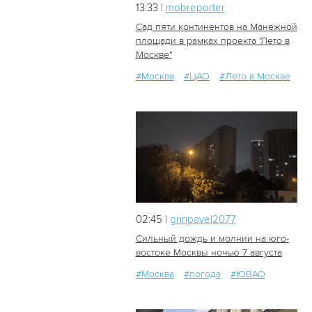
13:33 |
mobreporter
Сад пяти континентов на Манежной
площади в рамках проекта "Лето в
Москве"
0
0
#Москва
#ЦАО
#Лето в Москве
02:45 |
grinpavel2077
Сильный дождь и молнии на юго-
востоке Москвы ночью 7 августа
#Москва
#погода
#ЮВАО
38
0