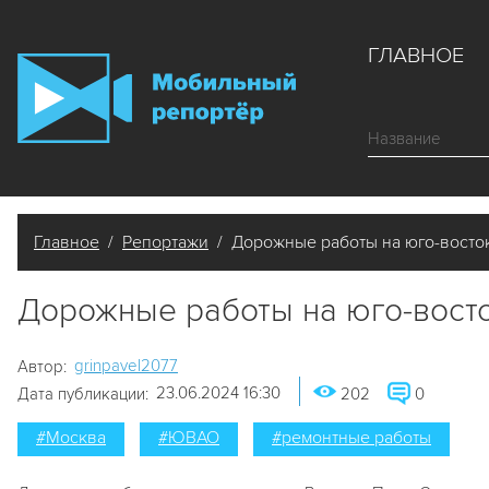
ГЛАВНОЕ
Главное
/
Репортажи
/ Дорожные работы на юго-восто
Дорожные работы на юго-вост
grinpavel2077
Автор:
23.06.2024 16:30
Дата публикации:
202
0
#Москва
#ЮВАО
#ремонтные работы