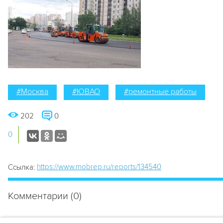
#Москва
#ЮВАО
#ремонтные работы
202
0
0
https://www.mobrep.ru/reports/134540
Ссылка:
Комментарии (0)
Для того, чтобы оставить комментарий, нужно
зарегистрирова