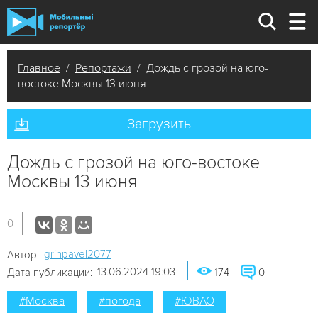
Главное
/
Репортажи
/ Дождь с грозой на юго-
востоке Москвы 13 июня
Загрузить
Дождь с грозой на юго-востоке
Москвы 13 июня
0
grinpavel2077
Автор:
13.06.2024 19:03
Дата публикации:
174
0
#Москва
#погода
#ЮВАО