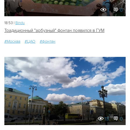
1
0
18:53 |
Bindu
Традиционный "арбузный" фонтан появился в ГУМ
#Москва
#ЦАО
#фонтан
13
0