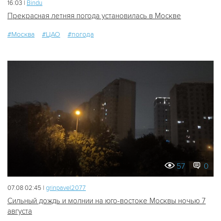
16:03 |
Bindu
Прекрасная летняя погода установилась в Москве
#Москва
#ЦАО
#погода
57
0
07.08 02:45 |
grinpavel2077
Сильный дождь и молнии на юго-востоке Москвы ночью 7
августа