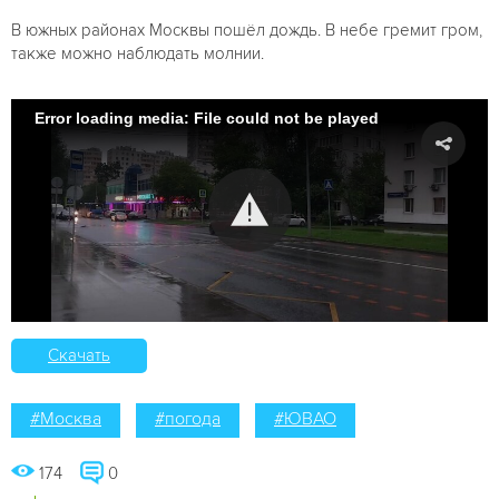
В южных районах Москвы пошёл дождь. В небе гремит гром,
также можно наблюдать молнии.
Error loading media: File could not be played
Скачать
#Москва
#погода
#ЮВАО
174
0