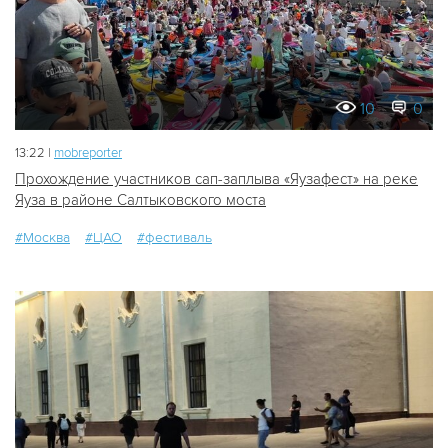
10
0
13:22 |
mobreporter
Прохождение участников сап-заплыва «Яузафест» на реке
Яуза в районе Салтыковского моста
#Москва
#ЦАО
#фестиваль