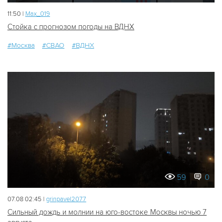
11:50 |
Мах_019
Стойка с прогнозом погоды на ВДНХ
#Москва
#СВАО
#ВДНХ
59
0
07.08 02:45 |
grinpavel2077
Сильный дождь и молнии на юго-востоке Москвы ночью 7