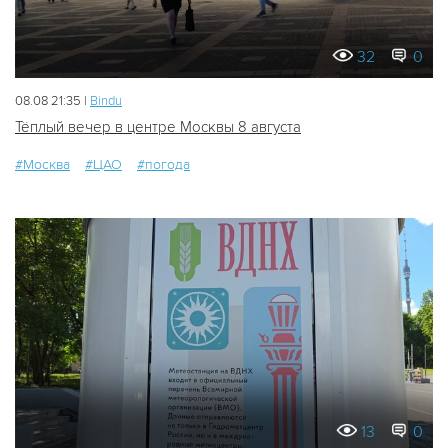
32
0
08.08 21:35 |
Bindu
Тёплый вечер в центре Москвы 8 августа
#Москва
#ЦАО
#погода
13
0