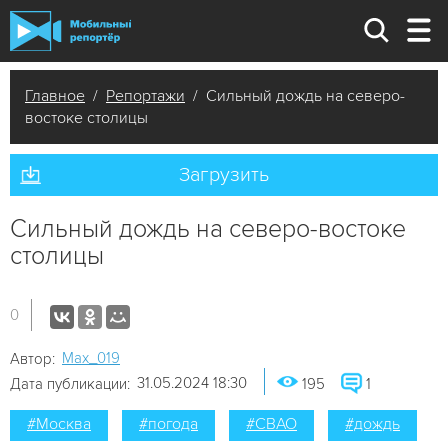
Главное
/
Репортажи
/ Сильный дождь на северо-
востоке столицы
Загрузить
Сильный дождь на северо-востоке
столицы
0
Мах_019
Автор:
31.05.2024 18:30
Дата публикации:
195
1
#Москва
#погода
#СВАО
#дождь