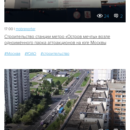
24
2
17:00 |
mobreporter
Строительство станции метро «Остров мечты» возле
одноимённого парка аттракционов на юге Москвы
#Москва
#ЮАО
#строительство