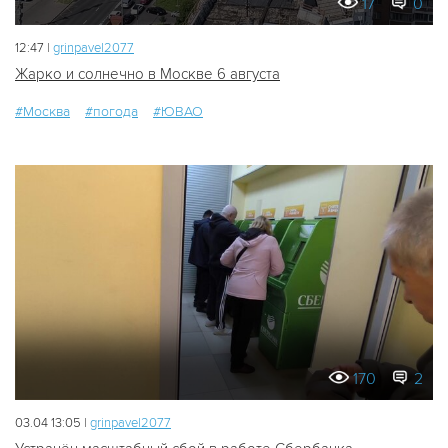
17
0
12:47 |
grinpavel2077
Жарко и солнечно в Москве 6 августа
#Москва
#погода
#ЮВАО
170
2
03.04 13:05 |
grinpavel2077