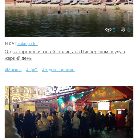
5
0
14:09 |
mobreporter
Отдых горожан и гостей столицы на Пионерском пруду в
жаркий день
#Москва
#ЦАО
#отдых горожан