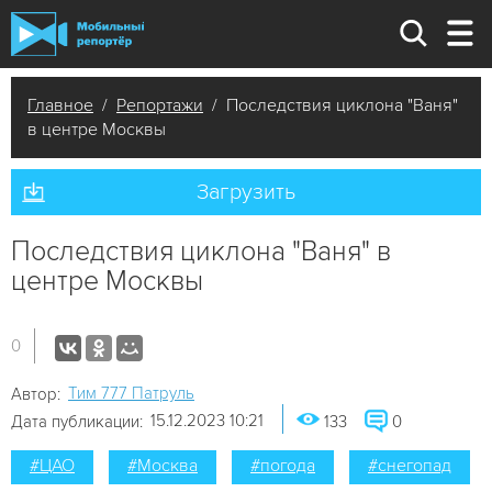
Главное
/
Репортажи
/ Последствия циклона "Ваня"
в центре Москвы
Загрузить
Последствия циклона "Ваня" в
центре Москвы
0
Tим 777 Патруль
Автор:
15.12.2023 10:21
Дата публикации:
133
0
#ЦАО
#Москва
#погода
#снегопад