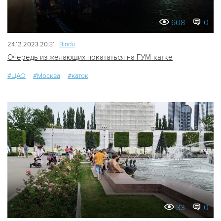
608
0
24.12.2023 20:31 |
Bindu
Очередь из желающих покататься на ГУМ-катке
#ЦАО
#Москва
#каток
33
0