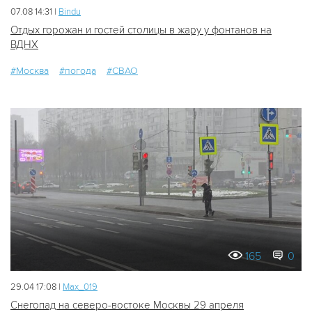
07.08 14:31 |
Bindu
Отдых горожан и гостей столицы в жару у фонтанов на
ВДНХ
#Москва
#погода
#СВАО
165
0
29.04 17:08 |
Мах_019
Снегопад на северо-востоке Москвы 29 апреля