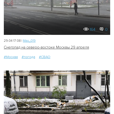
164
0
29.04 17:08 |
Мах_019
Снегопад на северо-востоке Москвы 29 апреля
#Москва
#погода
#СВАО