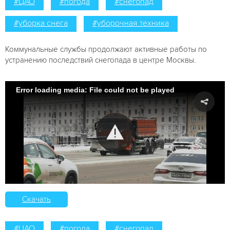
#ЦАО
#погода
#снегопад
#уборка снега
#уборочная техника
Коммунальные службы продолжают активные работы по
устранению последствий снегопада в центре Москвы.
Error loading media: File could not be played
Скачать
#ЦАО
#погода
#снегопад