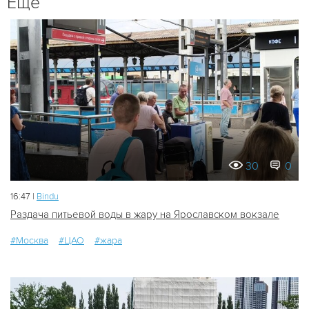
Ещё
30
0
16:47 |
Bindu
Раздача питьевой воды в жару на Ярославском вокзале
#Москва
#ЦАО
#жара