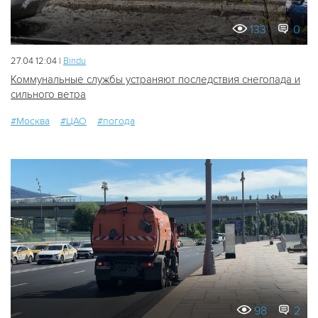
133
0
27.04 12:04 |
Bindu
Коммунальные службы устраняют последствия снегопада и
сильного ветра
#Москва
#ЦАО
#погода
98
2