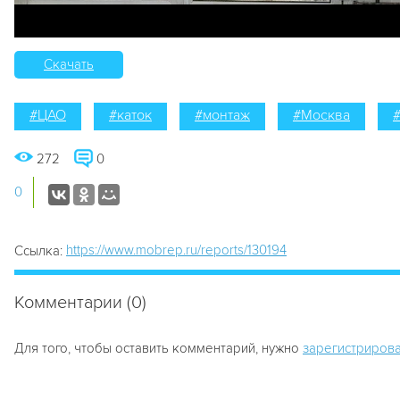
Скачать
#ЦАО
#каток
#монтаж
#Москва
272
0
0
https://www.mobrep.ru/reports/130194
Ссылка:
Комментарии (0)
Для того, чтобы оставить комментарий, нужно
зарегистрирова