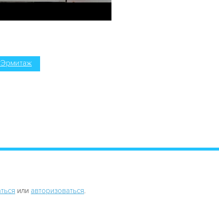
#Эрмитаж
ться
или
авторизоваться
.