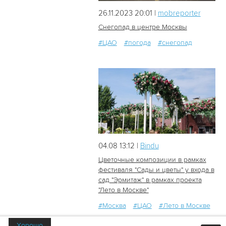
26.11.2023 20:01 |
mobreporter
Снегопад в центре Москвы
#ЦАО
#погода
#снегопад
292
1
04.08 13:12 |
Bindu
Цветочные композиции в рамках
фестиваля "Сады и цветы" у входа в
сад "Эрмитаж" в рамках проекта
48
1
"Лето в Москве"
#Москва
#ЦАО
#Лето в Москве
Хорошо