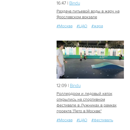
16:47 |
Bindu
Раздача питьевой воды в жару на
Ярославском вокзале
#Москва
#ЦАО
#жара
7
0
12:09 |
Bindu
Роллердром и ледовый каток
открылись на спортивном
фестивале в Лужниках в рамках
18
1
проекта "Лето в Москве"
#Москва
#ЦАО
#фестиваль