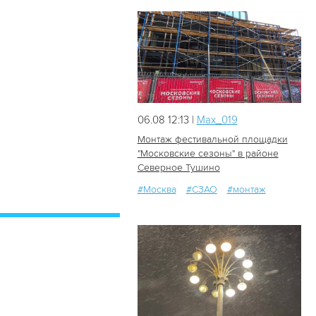
06.08 12:13 |
Мах_019
Монтаж фестивальной площадки
"Московские сезоны" в районе
Северное Тушино
25
2
#Москва
#СЗАО
#монтаж